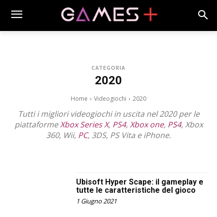
CATEGORIA
2020
Home
Videogiochi
2020
Tutti i migliori videogiochi in uscita nel 2020 per le
piattaforme
Xbox Series X
,
PS4
,
Xbox one
,
PS4
, Xbox
360, Wii,
PC
, 3DS, PS Vita e iPhone.
2017
2018
2019
2021
2022
2023
2024
2025
2026
2027
Ubisoft Hyper Scape: il gameplay e
tutte le caratteristiche del gioco
1 Giugno 2021