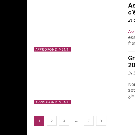
As
c’
21 
Ass
ess
fra
APPROFONDIMENTI
Gr
2
31 
Non
set
gio
APPROFONDIMENTI
...
1
2
3
7