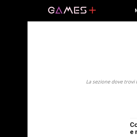
La sezione dove trovi 
1CAT-BASE
2017
2018
2019
2020
2021
PERSONAGGI
PHOTOGALLERY
PIATTAFO
Co
e 