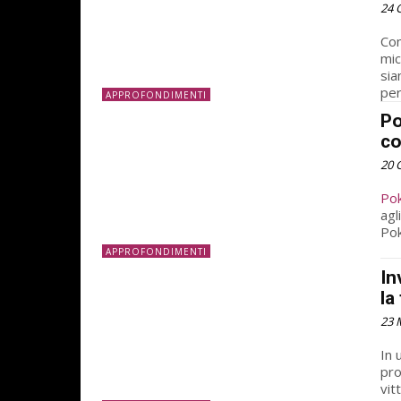
24 
Com
mic
sia
per
APPROFONDIMENTI
Po
co
20 
Po
agl
Pok
APPROFONDIMENTI
In
la
23 
In 
pro
vit