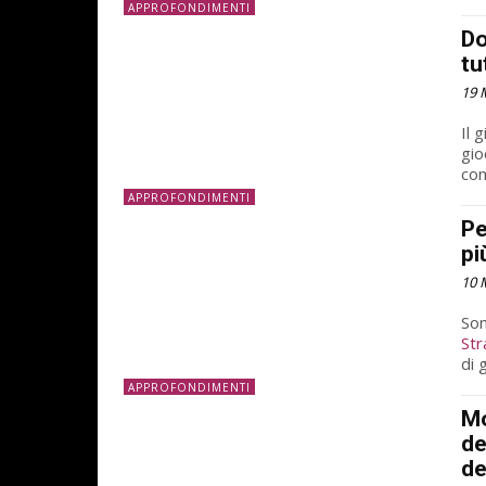
APPROFONDIMENTI
Do
tu
19 
Il 
gio
com
APPROFONDIMENTI
Pe
pi
10 
Son
Str
di g
APPROFONDIMENTI
Mo
de
de