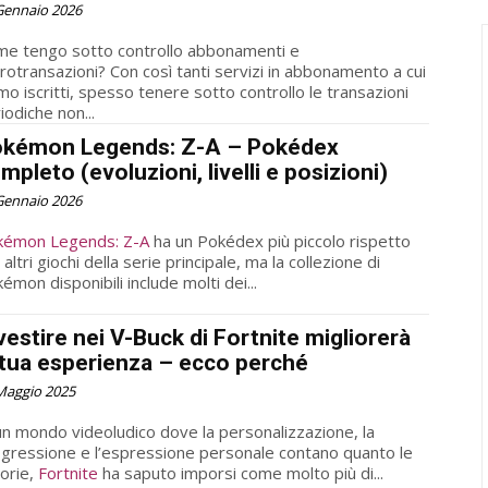
Gennaio 2026
e tengo sotto controllo abbonamenti e
rotransazioni? Con così tanti servizi in abbonamento a cui
mo iscritti, spesso tenere sotto controllo le transazioni
iodiche non...
kémon Legends: Z-A – Pokédex
mpleto (evoluzioni, livelli e posizioni)
Gennaio 2026
kémon Legends: Z-A
ha un Pokédex più piccolo rispetto
i altri giochi della serie principale, ma la collezione di
émon disponibili include molti dei...
vestire nei V-Buck di Fortnite migliorerà
 tua esperienza – ecco perché
Maggio 2025
un mondo videoludico dove la personalizzazione, la
gressione e l’espressione personale contano quanto le
torie,
Fortnite
ha saputo imporsi come molto più di...