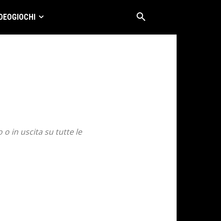
DEOGIOCHI
o in uscita su tutte le
HI-TECH
MOBILE GAMES
NEWS
PC GAMES
UZIONI
VIDEOGIOCHI
X360 - XBOX ONE