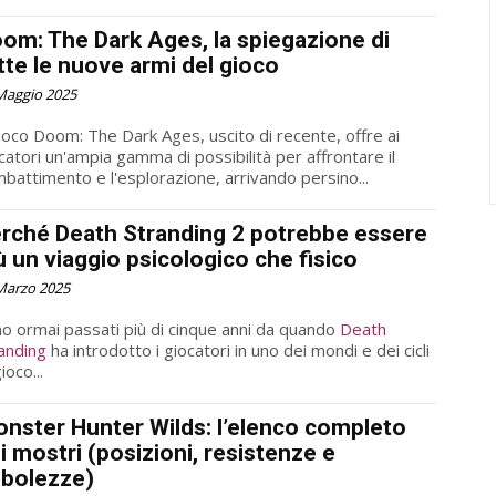
om: The Dark Ages, la spiegazione di
tte le nuove armi del gioco
Maggio 2025
gioco Doom: The Dark Ages, uscito di recente, offre ai
catori un'ampia gamma di possibilità per affrontare il
battimento e l'esplorazione, arrivando persino...
rché Death Stranding 2 potrebbe essere
ù un viaggio psicologico che fisico
Marzo 2025
o ormai passati più di cinque anni da quando
Death
anding
ha introdotto i giocatori in uno dei mondi e dei cicli
ioco...
nster Hunter Wilds: l’elenco completo
i mostri (posizioni, resistenze e
bolezze)