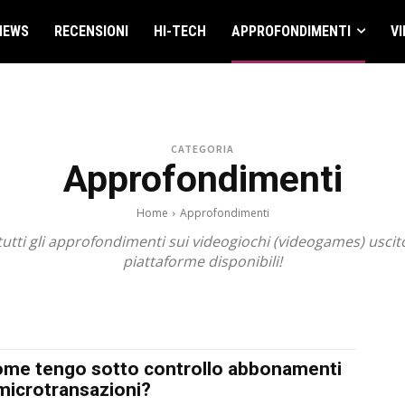
NEWS
RECENSIONI
HI-TECH
APPROFONDIMENTI
VI
CATEGORIA
Approfondimenti
Home
Approfondimenti
tutti gli approfondimenti sui videogiochi (videogames) uscito 
piattaforme disponibili!
2022
2023
2024
2025
2026
2027
ANTEPRIME
GIOCHI DA TAVOLO
RME
PS3 - PS4 - PSVITA
RECENSIONI
SPECIALI
TRAILER
TRUCCHI E SOL
me tengo sotto controllo abbonamenti
microtransazioni?