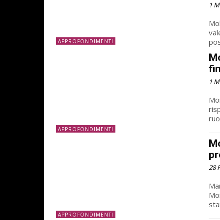
1 M
Mol
val
pos
APPROFONDIMENTI
Mo
fi
1 M
Mon
ris
ruo
APPROFONDIMENTI
Mo
pr
28 
Man
Mon
sta
APPROFONDIMENTI