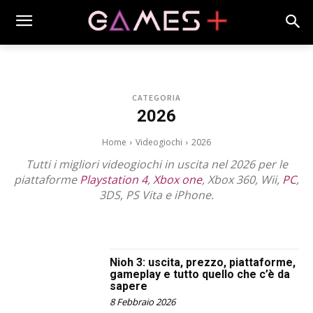
CATEGORIA
2026
Home
Videogiochi
2026
Tutti i migliori videogiochi in uscita nel 2026 per le
piattaforme
Playstation 4
,
Xbox one
, Xbox 360, Wii,
PC
,
3DS, PS Vita e iPhone.
2017
2018
2019
2020
2021
2022
2023
2024
2025
2027
Nioh 3: uscita, prezzo, piattaforme,
gameplay e tutto quello che c’è da
sapere
8 Febbraio 2026