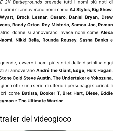
 2K Battlegrounds
prevede tutti i nomi più noti di
ra i primi si annoverano nomi come
AJ Styles, Big Show,
Wyatt, Brock Lesnar, Cesaro, Daniel Bryan, Drew
Owens, Randy Orton, Rey Misterio, Samoa Joe, Roman
ottatrici donne si annoverano invece nomi come
Alexa
r, Naomi, Nikki Bella, Rounda Rousey, Sasha Banks
e
ggende, ovvero i nomi più storici della disciplina oggi
sti si annoverano
André the Giant, Edge, Hulk Hogan,
 Stone Cold Steve Austin, The Undertaker e Yokozuna.
eogioco offre una serie di ulteriori personaggi scaricabili
elebri come
Batista, Booker T, Bret Hart, Diese, Eddie
ogeyman
e
The Ultimate Warrior
.
railer del videogioco