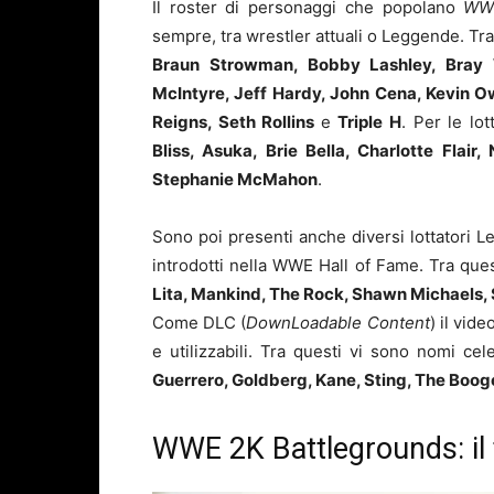
Il roster di personaggi che popolano
WWE
sempre, tra wrestler attuali o Leggende. T
Braun Strowman, Bobby Lashley, Bray 
McIntyre, Jeff Hardy, John Cena, Kevin 
Reigns, Seth Rollins
e
Triple H
. Per le l
Bliss, Asuka, Brie Bella, Charlotte Flai
Stephanie McMahon
.
Sono poi presenti anche diversi lottatori Le
introdotti nella WWE Hall of Fame. Tra que
Lita, Mankind, The Rock, Shawn Michaels,
Come DLC (
DownLoadable Content
) il vid
e utilizzabili. Tra questi vi sono nomi c
Guerrero, Goldberg, Kane, Sting, The Bo
WWE 2K Battlegrounds: il t