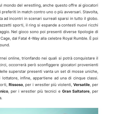
l mondo del wrestling, anche questo offre ai giocatori
ri preferiti in match contro uno o più avversari. Stavolta,
ta ad incontri in scenari surreali sparsi in tutto il globo.
azzetti sporti, il ring si espande a contesti nuovi ricchi
taggio. Nel gioco sono poi presenti diverse tipologie di
el Cage, dal Fatal 4-Way alla celebre Royal Rumble. È poi
round.
nei online, trionfando nei quali si potrà conquistare il
circi, occorrerà però sconfiggere giocatori provenienti
delle superstar presenti vanta un set di mosse uniche,
 lottatore, infine, appartiene ad una di cinque classi.
forti,
Rissoso
, per i wrestler più violenti,
Versatile
, per
nico
, per i wrestler più tecnici e
Gran Saltatore
, per
a.