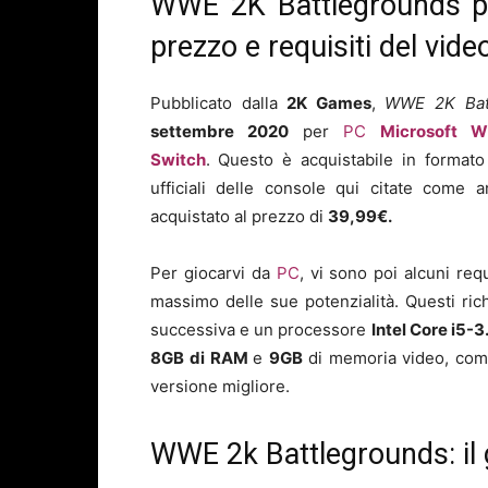
WWE 2K Battlegrounds pe
prezzo e requisiti del vid
Pubblicato dalla
2K Games
,
WWE 2K Bat
settembre
2020
per
PC
Microsoft W
Switch
.
Questo è acquistabile in formato f
ufficiali delle console qui citate come 
acquistato al prezzo di
39,99€.
Per giocarvi da
PC
, vi sono poi alcuni requ
massimo delle sue potenzialità. Questi ri
successiva e un processore
Intel Core i5-
8
GB di RAM
e
9
GB
di memoria video, com
versione migliore.
WWE 2k Battlegrounds: il