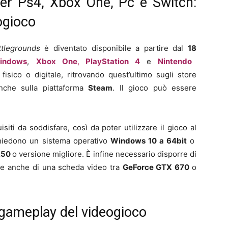
r Ps4, Xbox One, Pc e Switch:
eogioco
tlegrounds
è diventato disponibile a partire dal
18
indows
,
Xbox
One
,
PlayStation 4
e
Nintendo
isico o digitale, ritrovando quest’ultimo sugli store
anche sulla piattaforma
Steam
. Il gioco può essere
isiti da soddisfare, così da poter utilizzare il gioco al
chiedono un sistema operativo
Windows 10 a 64bit
o
3.50
o versione migliore. È infine necessario disporre di
e anche di una scheda video tra
GeForce GTX 670
o
 gameplay del videogioco