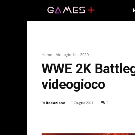
Home
Videogiochi
2020
WWE 2K Battleg
videogioco
-
Di
Redazione
1 Giugno 2021
0