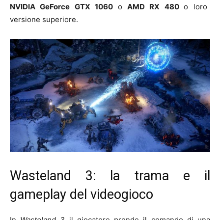
NVIDIA GeForce GTX 1060
o
AMD RX 480
o loro
versione superiore.
Wasteland 3: la trama e il
gameplay del videogioco
In
Wasteland 3
il giocatore prende il comando di una