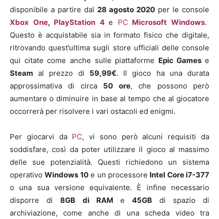
disponibile a partire dal
28
agosto
2020
per le console
Xbox One
,
PlayStation 4
e
PC
Microsoft Windows
.
Questo è acquistabile sia in formato fisico che digitale,
ritrovando quest’ultima sugli store ufficiali delle console
qui citate come anche sulle piattaforme
Epic Games
e
Steam
al prezzo di
59
,99€
. Il gioco ha una durata
approssimativa di circa
50
ore
, che possono però
aumentare o diminuire in base al tempo che al giocatore
occorrerà per risolvere i vari ostacoli ed enigmi.
Per giocarvi da
PC
, vi sono però alcuni requisiti da
soddisfare, così da poter utilizzare il gioco al massimo
delle sue potenzialità. Questi richiedono un sistema
operativo
Windows 10
e un processore
Intel Core i7-377
o una sua versione equivalente. È infine necessario
disporre di
8GB di RAM
e
4
5GB
di spazio di
archiviazione, come anche di una scheda video tra