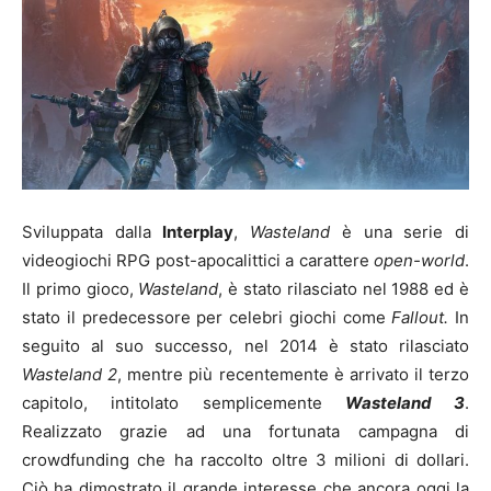
Sviluppata dalla
Interplay
,
Wasteland
è una serie di
videogiochi RPG post-apocalittici a carattere
open-world
.
Il primo gioco,
Wasteland
, è stato rilasciato nel 1988 ed è
stato il predecessore per celebri giochi come
Fallout.
In
seguito al suo successo, nel 2014 è stato rilasciato
Wasteland 2
, mentre più recentemente è arrivato il terzo
capitolo, intitolato semplicemente
Wasteland 3
.
Realizzato grazie ad una fortunata campagna di
crowdfunding che ha raccolto oltre 3 milioni di dollari.
Ciò ha dimostrato il grande interesse che ancora oggi la