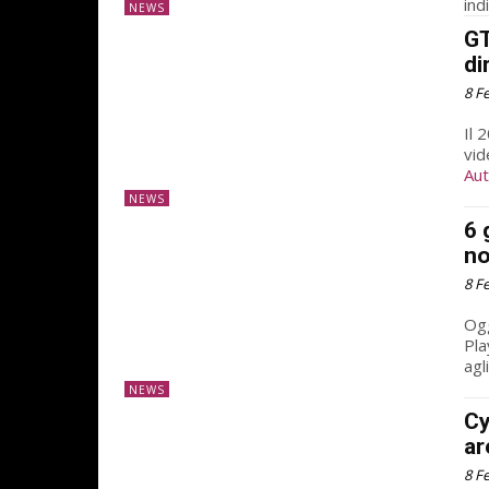
indi
NEWS
GT
di
8 F
Il 
vid
Aut
NEWS
6 
no
8 F
Ogg
Pla
agl
NEWS
Cy
ar
8 F