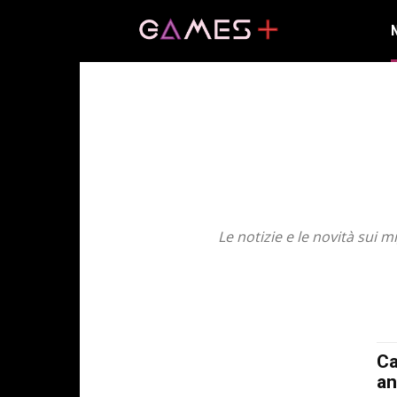
Le notizie e le novità sui m
1CAT-BASE
2017
2018
2019
2020
2021
PC GAMES
PERSONAGGI
PHOTOGALLERY
PIA
Ca
an