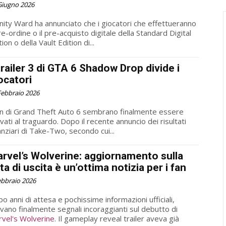
Giugno 2026
inity Ward ha annunciato che i giocatori che effettueranno
pre-ordine o il pre-acquisto digitale della Standard Digital
tion o della Vault Edition di...
 trailer 3 di GTA 6 Shadow Drop divide i
ocatori
Febbraio 2026
an di Grand Theft Auto 6 sembrano finalmente essere
ivati al traguardo. Dopo il recente annuncio dei risultati
anziari di Take-Two, secondo cui...
rvel’s Wolverine: aggiornamento sulla
ta di uscita è un’ottima notizia per i fan
ebbraio 2026
o anni di attesa e pochissime informazioni ufficiali,
ivano finalmente segnali incoraggianti sul debutto di
vel's Wolverine
. Il gameplay reveal trailer aveva già