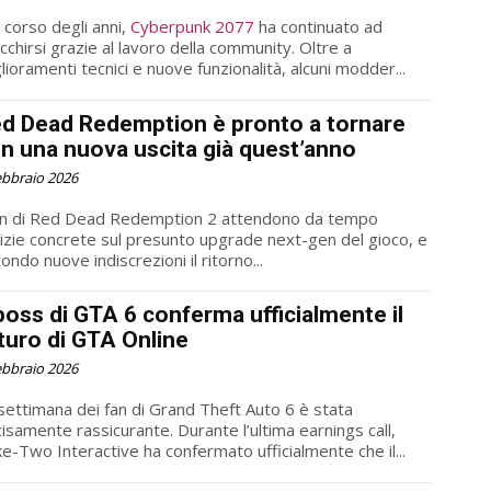
 corso degli anni,
Cyberpunk 2077
ha continuato ad
icchirsi grazie al lavoro della community. Oltre a
lioramenti tecnici e nuove funzionalità, alcuni modder...
d Dead Redemption è pronto a tornare
n una nuova uscita già quest’anno
ebbraio 2026
an di Red Dead Redemption 2 attendono da tempo
izie concrete sul presunto upgrade next-gen del gioco, e
ondo nuove indiscrezioni il ritorno...
 boss di GTA 6 conferma ufficialmente il
turo di GTA Online
ebbraio 2026
settimana dei fan di Grand Theft Auto 6 è stata
isamente rassicurante. Durante l’ultima earnings call,
e-Two Interactive ha confermato ufficialmente che il...