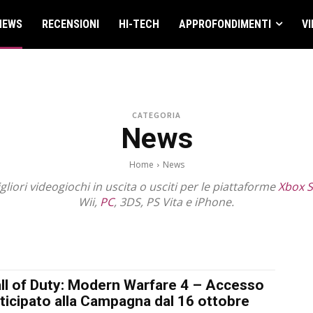
NEWS
RECENSIONI
HI-TECH
APPROFONDIMENTI
VI
CATEGORIA
News
Home
News
igliori videogiochi in uscita o usciti per le piattaforme
Xbox S
Wii,
PC
, 3DS, PS Vita e iPhone.
2022
2023
2024
2025
2026
2027
ANTEPRIME
APPROFONDIMENTI
TTAFORME
PS3 - PS4 - PSVITA
RECENSIONI
SPECIALI
TRAILER
TRUCCHI 
ll of Duty: Modern Warfare 4 – Accesso
ticipato alla Campagna dal 16 ottobre