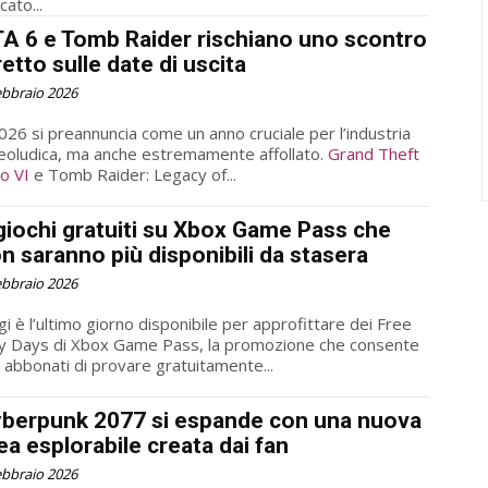
cato...
A 6 e Tomb Raider rischiano uno scontro
retto sulle date di uscita
ebbraio 2026
2026 si preannuncia come un anno cruciale per l’industria
eoludica, ma anche estremamente affollato.
Grand Theft
o VI
e Tomb Raider: Legacy of...
giochi gratuiti su Xbox Game Pass che
n saranno più disponibili da stasera
ebbraio 2026
i è l’ultimo giorno disponibile per approfittare dei Free
y Days di Xbox Game Pass, la promozione che consente
i abbonati di provare gratuitamente...
berpunk 2077 si espande con una nuova
ea esplorabile creata dai fan
ebbraio 2026