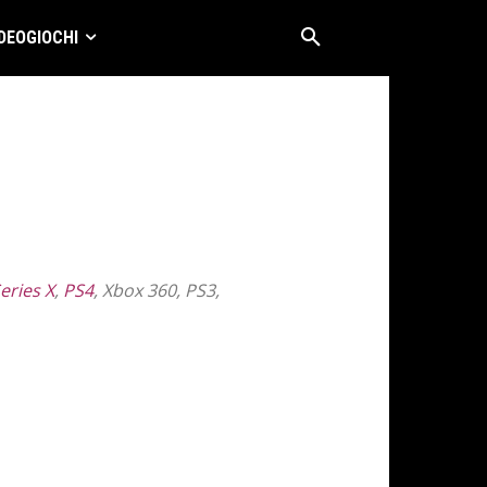
DEOGIOCHI
eries X
,
PS4
, Xbox 360, PS3,
GIOCHI DA TAVOLO
HI-TECH
MOBILE GAMES
E SOLUZIONI
VIDEOGIOCHI
X360 - XBOX ONE