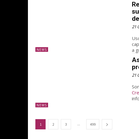
Re
su
de
21 
Usc
cap
a g
NEWS
As
pr
21 
Son
Cr
inf
NEWS
...
1
2
3
499