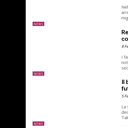
Nel
arr
mig
NEWS
Re
co
8 F
I f
not
sec
NEWS
Il
fu
5 F
La 
dec
Tak
NEWS