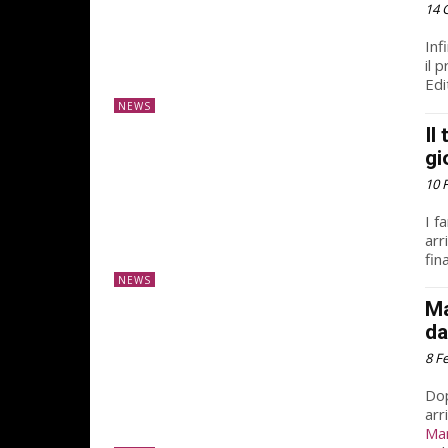
14 
Inf
il 
Edi
NEWS
Il
gi
10 
I f
arr
fin
NEWS
Ma
da
8 F
Dop
arr
Mar