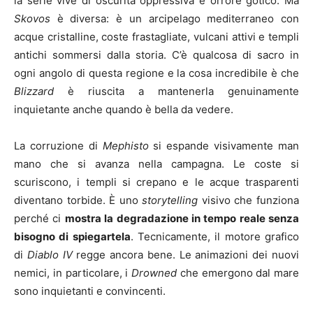
la serie vive di oscurità oppressiva e orrore gotico. Ma
Skovos
è diversa: è un arcipelago mediterraneo con
acque cristalline, coste frastagliate, vulcani attivi e templi
antichi sommersi dalla storia. C’è qualcosa di sacro in
ogni angolo di questa regione e la cosa incredibile è che
Blizzard
è riuscita a mantenerla genuinamente
inquietante anche quando è bella da vedere.
La corruzione di
Mephisto
si espande visivamente man
mano che si avanza nella campagna. Le coste si
scuriscono, i templi si crepano e le acque trasparenti
diventano torbide. È uno
storytelling
visivo che funziona
perché ci
mostra la degradazione in tempo reale senza
bisogno di spiegartela
. Tecnicamente, il motore grafico
di
Diablo IV
regge ancora bene. Le animazioni dei nuovi
nemici, in particolare, i
Drowned
che emergono dal mare
sono inquietanti e convincenti.