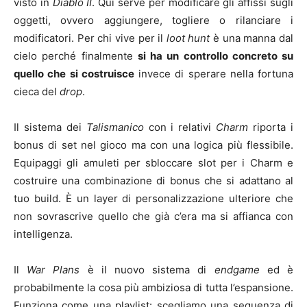
visto in
Diablo II
. Qui serve per modificare gli affissi sugli
oggetti, ovvero aggiungere, togliere o rilanciare i
modificatori. Per chi vive per il
loot hunt
è una manna dal
cielo perché finalmente
si ha un controllo concreto su
quello che si costruisce
invece di sperare nella fortuna
cieca del
drop
.
Il sistema dei
Talismanico
con i relativi
Charm
riporta i
bonus di set nel gioco ma con una logica più flessibile.
Equipaggi gli amuleti per sbloccare slot per i Charm e
costruire una combinazione di bonus che si adattano al
tuo build. È un layer di personalizzazione ulteriore che
non sovrascrive quello che già c’era ma si affianca con
intelligenza.
Il
War Plans
è il nuovo sistema di
endgame
ed è
probabilmente la cosa più ambiziosa di tutta l’espansione.
Funziona come una playlist: scegliamo una sequenza di