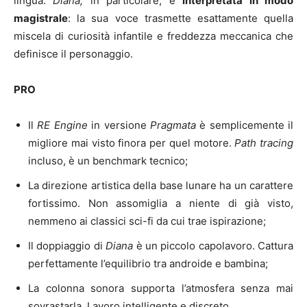
lingua.
Diana,
in particolare, è
interpretata in modo
magistrale
: la sua voce trasmette esattamente quella
miscela di curiosità infantile e freddezza meccanica che
definisce il personaggio.
PRO
Il
RE Engine
in versione
Pragmata
è semplicemente il
migliore mai visto finora per quel motore.
Path tracing
incluso, è un benchmark tecnico;
La direzione artistica della base lunare ha un carattere
fortissimo. Non assomiglia a niente di già visto,
nemmeno ai classici sci-fi da cui trae ispirazione;
Il doppiaggio di
Diana
è un piccolo capolavoro. Cattura
perfettamente l’equilibrio tra androide e bambina;
La colonna sonora supporta l’atmosfera senza mai
sovrastarla. Lavoro intelligente e discreto.