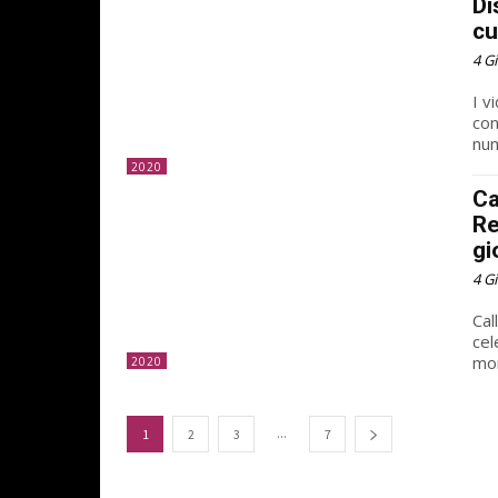
Di
cu
4 G
I v
con
num
2020
Ca
Re
gi
4 G
Cal
cel
mon
2020
...
1
2
3
7