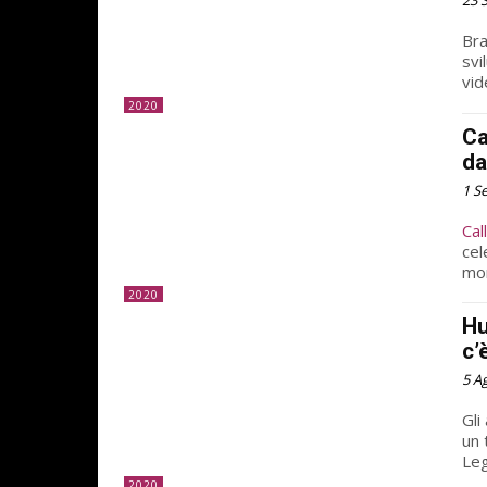
23 
Bra
svi
vid
2020
Ca
da
1 S
Cal
cel
mon
2020
Hu
c’
5 A
Gli
un 
Leg
2020