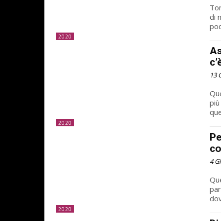
Ton
di 
poc
2020
As
c’
13 
Que
più
que
2020
Pe
co
4 G
Que
par
dov
2020