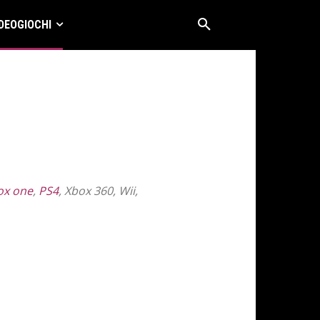
DEOGIOCHI
ox one
,
PS4
, Xbox 360, Wii,