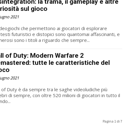
sintegration: la trama, il gameplay e altre
riosità sul gioco
iugno 2021
ideogiochi che permettono ai giocatori di esplorare
testi futuristici e distopici sono quantomai affascinanti, e
erosi sono i titoli a riguardo che sempre...
ll of Duty: Modern Warfare 2
mastered: tutte le caratteristiche del
oco
iugno 2021
l of Duty è da sempre tra le saghe videoludiche più
ebri di sempre, con oltre 520 milioni di giocatori in tutto il
do...
Pagina 1 di 7