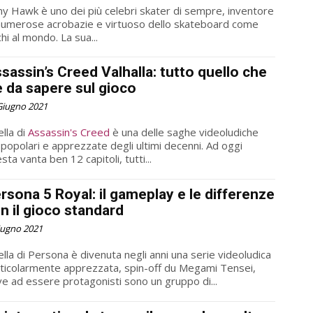
y Hawk è uno dei più celebri skater di sempre, inventore
numerose acrobazie e virtuoso dello skateboard come
hi al mondo. La sua...
sassin’s Creed Valhalla: tutto quello che
è da sapere sul gioco
Giugno 2021
lla di
Assassin's Creed
è una delle saghe videoludiche
 popolari e apprezzate degli ultimi decenni. Ad oggi
sta vanta ben 12 capitoli, tutti...
rsona 5 Royal: il gameplay e le differenze
n il gioco standard
iugno 2021
lla di Persona è divenuta negli anni una serie videoludica
ticolarmente apprezzata, spin-off du Megami Tensei,
e ad essere protagonisti sono un gruppo di...