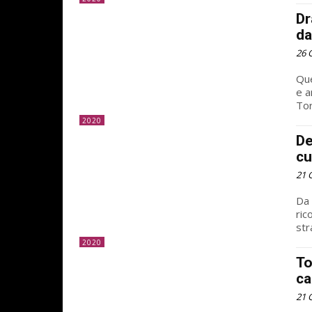
Dr
da
26 
Que
e a
Tor
2020
De
cu
21 
Da 
ric
str
2020
To
ca
21 