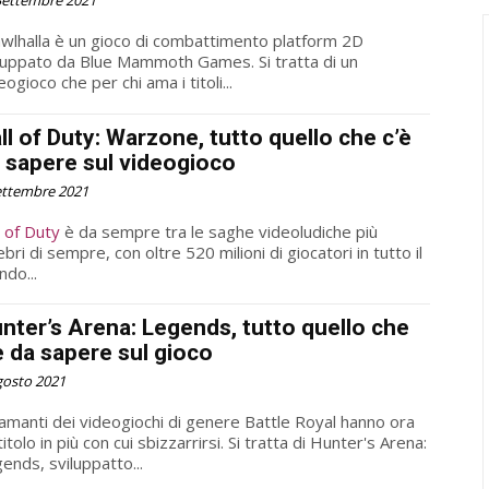
Settembre 2021
wlhalla è un gioco di combattimento platform 2D
luppato da Blue Mammoth Games. Si tratta di un
eogioco che per chi ama i titoli...
ll of Duty: Warzone, tutto quello che c’è
 sapere sul videogioco
ettembre 2021
l of Duty
è da sempre tra le saghe videoludiche più
ebri di sempre, con oltre 520 milioni di giocatori in tutto il
do...
nter’s Arena: Legends, tutto quello che
è da sapere sul gioco
gosto 2021
 amanti dei videogiochi di genere Battle Royal hanno ora
titolo in più con cui sbizzarrirsi. Si tratta di Hunter's Arena:
ends, sviluppatto...