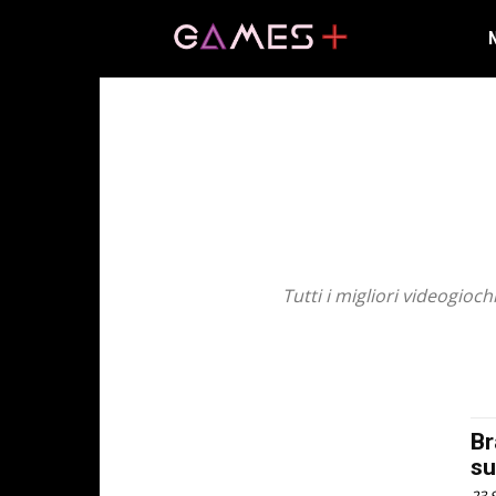
Tutti i migliori videogioc
Br
su