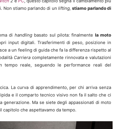
witch
2
e
PC
, questo capitolo segna il cambiamento più
i. Non stiamo parlando di un
lifting,
stiamo parlando di
stema di
handling
basato sul pilota: finalmente
la moto
pri input digitali. Trasferimenti di peso, posizione in
sce a un feeling di guida che fa la differenza rispetto al
odalità
Carriera
completamente rinnovata e valutazioni
in tempo reale, seguendo le performance reali del
cica. La curva di apprendimento, per chi arriva senza
pida e il comparto tecnico visivo non fa il salto che ci
a generazione. Ma se siete degli appassionati di moto
il capitolo che aspettavamo da tempo.