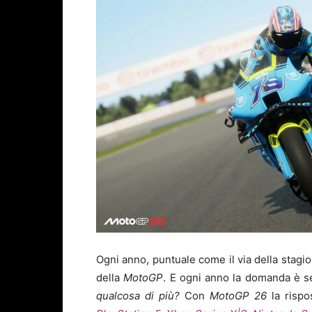
Ogni anno, puntuale come il via della stagi
della
MotoGP
. E ogni anno la domanda è s
qualcosa di più?
Con
MotoGP 26
la rispo