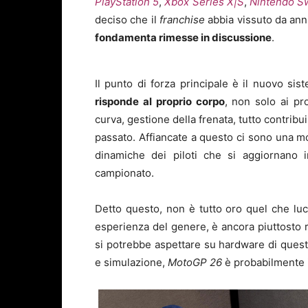
PlayStation 5
,
Xbox Series X|S
,
Nintendo S
deciso che il
franchise
abbia vissuto da ann
fondamenta rimesse in discussione
.
Il punto di forza principale è il nuovo si
risponde al proprio corpo
, non solo ai pro
curva, gestione della frenata, tutto contribui
passato. Affiancate a questo ci sono una m
dinamiche dei piloti che si aggiornano 
campionato.
Detto questo, non è tutto oro quel che luc
esperienza del genere, è ancora piuttosto ri
si potrebbe aspettare su hardware di quest
e simulazione,
MotoGP 26
è probabilmente 