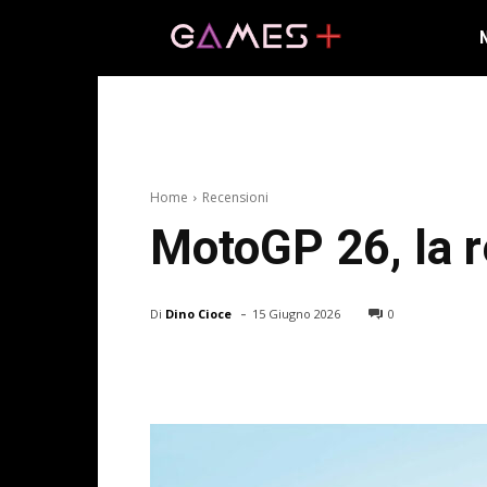
Home
Recensioni
MotoGP 26, la r
-
Di
Dino Cioce
15 Giugno 2026
0