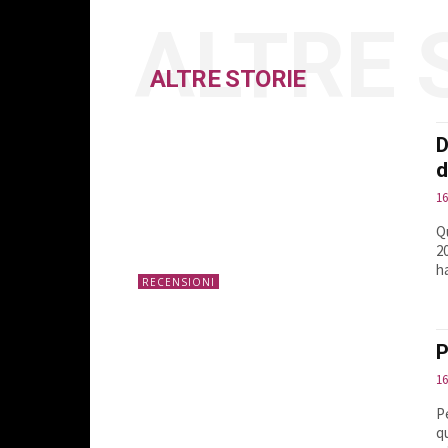
ALTRE 
ALTRE STORIE
D
d
1
Q
2
ha
RECENSIONI
P
1
P
q