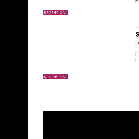
m
RECENSIONI
S
5
p
mi
RECENSIONI