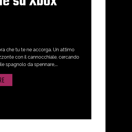
ne su Xbox
ora che tu te ne accorga. Un attimo
izzonte con il cannocchiale, cercando
le spagnolo da spennare,...
RE