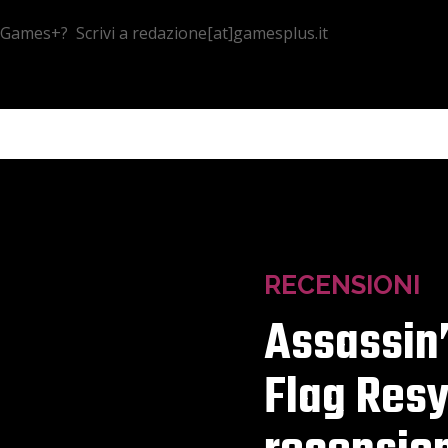
 Games+? Scrivi a redazione[at]gamesplus.it
RECENSIONI
Assassin’
Flag Resy