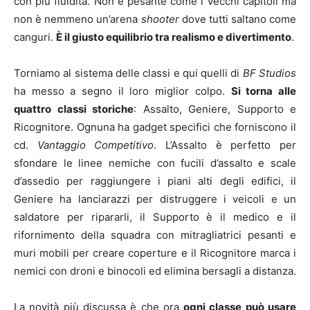
con più fluidità. Non è pesante come i vecchi capitoli ma
non è nemmeno un’arena
shooter
dove tutti saltano come
canguri.
È il giusto equilibrio tra realismo e divertimento
.
Torniamo al sistema delle classi e qui quelli di
BF Studios
ha messo a segno il loro miglior colpo.
Si torna alle
quattro classi storiche
: Assalto, Geniere, Supporto e
Ricognitore. Ognuna ha gadget specifici che forniscono il
cd.
Vantaggio Competitivo
. L’Assalto è perfetto per
sfondare le linee nemiche con fucili d’assalto e scale
d’assedio per raggiungere i piani alti degli edifici, il
Geniere ha lanciarazzi per distruggere i veicoli e un
saldatore per ripararli, il Supporto è il medico e il
rifornimento della squadra con mitragliatrici pesanti e
muri mobili per creare coperture e il Ricognitore marca i
nemici con droni e binocoli ed elimina bersagli a distanza.
La novità più discussa è che ora
ogni classe può usare