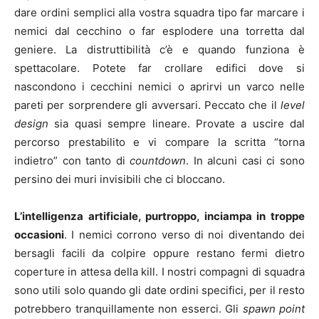
dare ordini semplici alla vostra squadra tipo far marcare i
nemici dal cecchino o far esplodere una torretta dal
geniere. La distruttibilità c’è e quando funziona è
spettacolare. Potete far crollare edifici dove si
nascondono i cecchini nemici o aprirvi un varco nelle
pareti per sorprendere gli avversari. Peccato che il
level
design
sia quasi sempre lineare. Provate a uscire dal
percorso prestabilito e vi compare la scritta “torna
indietro” con tanto di
countdown
. In alcuni casi ci sono
persino dei muri invisibili che ci bloccano.
L’intelligenza artificiale, purtroppo, inciampa in troppe
occasioni
. I nemici corrono verso di noi diventando dei
bersagli facili da colpire oppure restano fermi dietro
coperture in attesa della kill. I nostri compagni di squadra
sono utili solo quando gli date ordini specifici, per il resto
potrebbero tranquillamente non esserci. Gli
spawn point