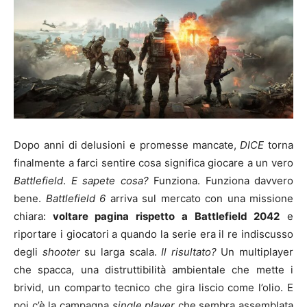
Dopo anni di delusioni e promesse mancate,
DICE
torna
finalmente a farci sentire cosa significa giocare a un vero
Battlefield
.
E sapete cosa?
Funziona. Funziona davvero
bene.
Battlefield 6
arriva sul mercato con una missione
chiara:
voltare pagina rispetto a Battlefield 2042
e
riportare i giocatori a quando la serie era il re indiscusso
degli
shooter
su larga scala.
Il risultato?
Un multiplayer
che spacca, una distruttibilità ambientale che mette i
brivid, un comparto tecnico che gira liscio come l’olio. E
poi c’è la campagna
single player
che sembra assemblata