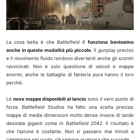
La cosa bella è che
Battlefield 6
funziona benissimo
anche in queste modalità più piccole
. Il
gunplay
preciso
e il movimento fluido rendono divertenti anche gli scontri
ravvicinati. Non è solo questione di veicoli e mappe
enormi, anche le battaglie di fanteria pura hanno il loro
perché.
Le
nove mappe disponibili al lancio
sono il vero punto di
forza.
Battlefield Studios
ha fatto una scelta precisa:
mappe di medie dimensioni molto dense invece di lande
desolate giganti come in
Battlefield 2042
. Il risultato è
che l’azione è costante. Non si passano mai minuti a
camminare nel vuoto, c’è sempre qualcosa che succede.