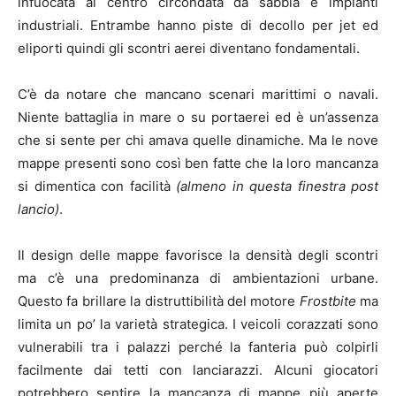
infuocata al centro circondata da sabbia e impianti
industriali. Entrambe hanno piste di decollo per jet ed
eliporti quindi gli scontri aerei diventano fondamentali.
C’è da notare che mancano scenari marittimi o navali.
Niente battaglia in mare o su portaerei ed è un’assenza
che si sente per chi amava quelle dinamiche. Ma le nove
mappe presenti sono così ben fatte che la loro mancanza
si dimentica con facilità
(almeno in questa finestra post
lancio)
.
Il design delle mappe favorisce la densità degli scontri
ma c’è una predominanza di ambientazioni urbane.
Questo fa brillare la distruttibilità del motore
Frostbite
ma
limita un po’ la varietà strategica. I veicoli corazzati sono
vulnerabili tra i palazzi perché la fanteria può colpirli
facilmente dai tetti con lanciarazzi. Alcuni giocatori
potrebbero sentire la mancanza di mappe più aperte