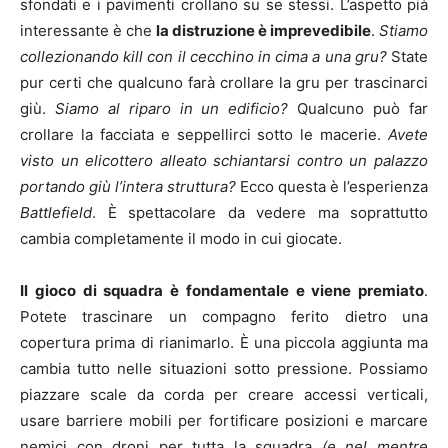
sfondati e i pavimenti crollano su se stessi. L’aspetto pià
interessante è che
la distruzione è imprevedibile
.
Stiamo
collezionando kill con il cecchino in cima a una gru?
State
pur certi che qualcuno farà crollare la gru per trascinarci
giù.
Siamo al riparo in un edificio?
Qualcuno può far
crollare la facciata e seppellirci sotto le macerie.
Avete
visto un elicottero alleato schiantarsi contro un palazzo
portando giù l’intera struttura?
Ecco questa è l’esperienza
Battlefield
. È spettacolare da vedere ma soprattutto
cambia completamente il modo in cui giocate.
Il gioco di squadra è fondamentale e viene premiato
.
Potete trascinare un compagno ferito dietro una
copertura prima di rianimarlo. È una piccola aggiunta ma
cambia tutto nelle situazioni sotto pressione. Possiamo
piazzare scale da corda per creare accessi verticali,
usare barriere mobili per fortificare posizioni e marcare
nemici con droni per tutta la squadra
(e nel mentre