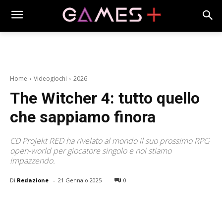
Home
Videogiochi
2026
The Witcher 4: tutto quello
che sappiamo finora
CD Projekt RED ha rivelato al mondo il suo prossimo RPG
open-world per giocatore singolo e noi stiamo
impazzendo.
-
Di
Redazione
21 Gennaio 2025
0