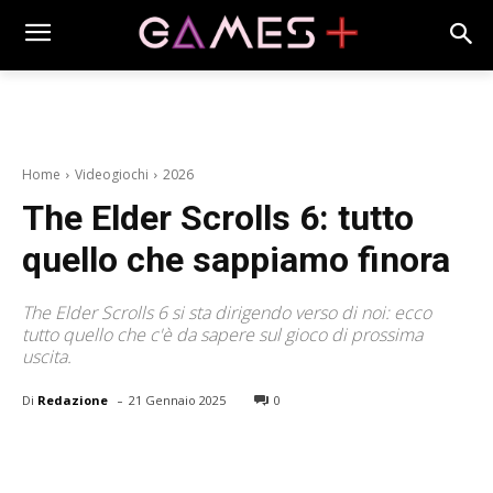
Home
Videogiochi
2026
The Elder Scrolls 6: tutto
quello che sappiamo finora
The Elder Scrolls 6 si sta dirigendo verso di noi: ecco
tutto quello che c'è da sapere sul gioco di prossima
uscita.
-
Di
Redazione
21 Gennaio 2025
0