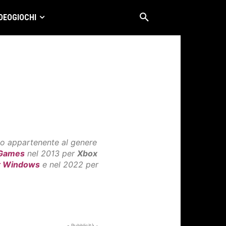
DEOGIOCHI
co appartenente al genere
 Games
nel 2013 per
Xbox
t Windows
e nel 2022 per
- Pubblicità -