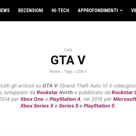
NEWS
RECENSIONI
HI-TECH
APPROFONDIMENTI
VI
TAG
GTA V
Home
Tags
GTA V
utti gli articoli su
GTA V
(Grand Theft Auto V) il videogio
e, sviluppato da
Rockstar
North
e pubblicato da
Rockstar
 2014 per
Xbox One
e
PlayStation 4
, nel 2015 per
Microsof
Xbox Series X
e
Series S
e
PlayStation 5
.