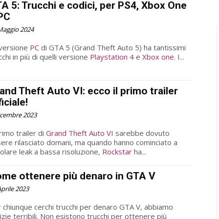
A 5: Trucchi e codici, per PS4, Xbox One
PC
Maggio 2024
 versione
PC
di GTA 5 (Grand Theft Auto 5) ha tantissimi
cchi in più di quelli versione
Playstation 4
e
Xbox one
. I...
and Theft Auto VI: ecco il primo trailer
ficiale!
icembre 2023
primo trailer di
Grand Theft Auto VI
sarebbe dovuto
ere rilasciato domani, ma quando hanno cominciato a
colare leak a bassa risoluzione,
Rockstar
ha...
me ottenere più denaro in GTA V
Aprile 2023
 chiunque cerchi trucchi per denaro GTA V, abbiamo
izie terribili. Non esistono trucchi per ottenere più