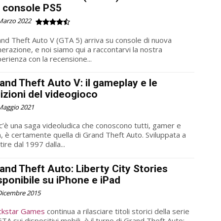
 console PS5
Marzo 2022
nd Theft Auto V (GTA 5) arriva su console di nuova
erazione, e noi siamo qui a raccontarvi la nostra
erienza con la recensione...
and Theft Auto V: il gameplay e le
izioni del videogioco
Maggio 2021
c’è una saga videoludica che conoscono tutti, gamer e
, è certamente quella di Grand Theft Auto. Sviluppata a
tire dal 1997 dalla...
and Theft Auto: Liberty City Stories
sponibile su iPhone e iPad
Dicembre 2015
ckstar Games
continua a rilasciare titoli storici della serie
GTA sui dispositivi mobili, è il turno di Grand Theft Auto: