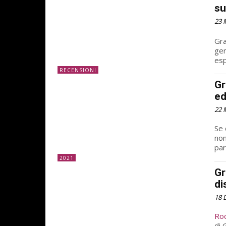
su
23 
Gra
gen
esp
RECENSIONI
Gr
ed
22 
Se 
non
par
2021
Gr
di
18 
Ro
di 