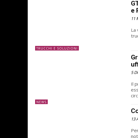
GT
e 
11 
La
tru
TRUCCHI E SOLUZIONI
Gr
uf
5 D
Il 
ess
cir
NEWS
Co
13 
Per
not