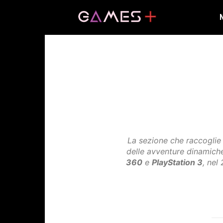
La sezione che raccoglie t
delle avventure dinamich
360
e
PlayStation 3
, nel