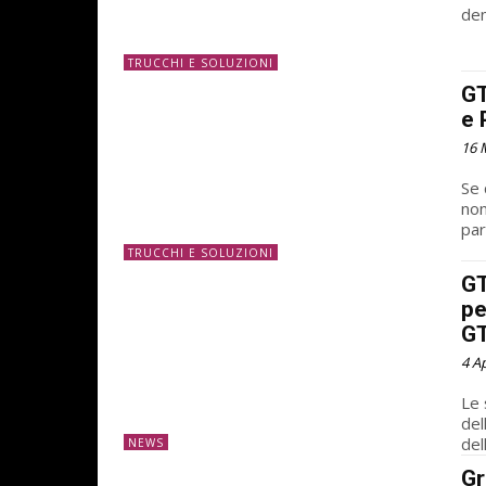
den
TRUCCHI E SOLUZIONI
GT
e 
16 
Se 
non
par
TRUCCHI E SOLUZIONI
GT
pe
GT
4 A
Le 
del
del
NEWS
Gr