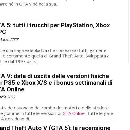
aro né in GTA V né nella sua...
A 5: tutti i trucchi per PlayStation, Xbox
PC
Marzo 2023
c'è una saga videoludica che conoscono tutti, gamer e
, è certamente quella di Grand Theft Auto. Sviluppata a
tire dal 1997 dalla...
A V: data di uscita delle versioni fisiche
r PS5 e Xbox X/S e i bonus settimanali di
A Online
prile 2022
strade risuonano del rombo dei motori e dello stridere
le gomme in tutte le versioni di
GTA Online
. Tutte le gare
l'Autoraduno di...
and Theft Auto V (GTA 5): la recensione