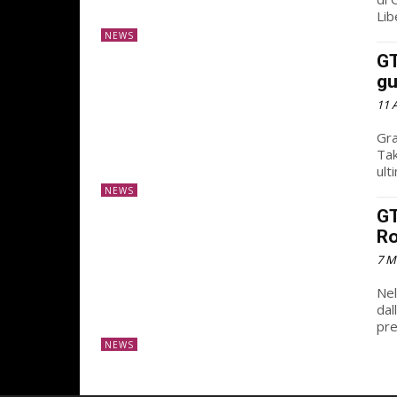
Lib
NEWS
GT
gu
11 
Gra
Tak
ult
NEWS
GT
Ro
7 M
Nel
dal
pre
NEWS