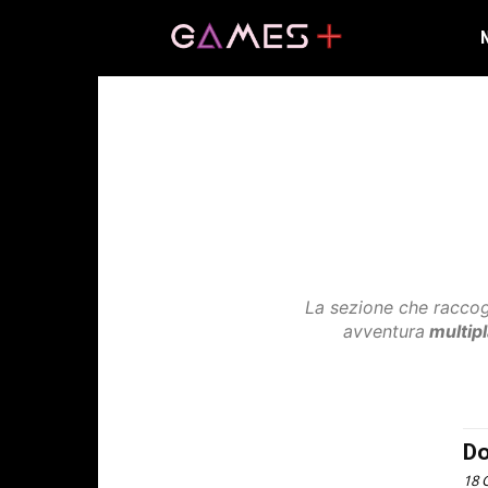
La sezione che raccogli
avventura
multipl
Do
18 