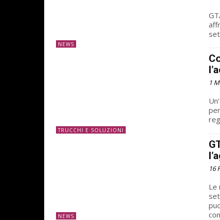
GTA
aff
set
NEWS
Co
l’
1 M
Un'
per
reg
TRUCCHI E SOLUZIONI
GT
l’
16 
Le 
set
puo
con.
NEWS