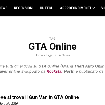
NEWS
RECENSIONI
HI-TECH
APPROFONDIMENTI
VI
TAG
GTA Online
Home
Tags
GTA Online
e tutti gli articoli su
GTA Online (Grand Theft Auto Onlin
ayer online
sviluppato da
Rockstar
North
e pubblicato da
ve si trova il Gun Van in GTA Online
Gennaio 2026