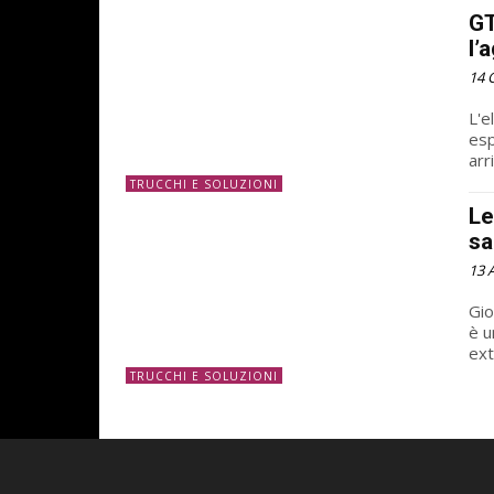
GT
l’
14 
L'e
esp
arr
TRUCCHI E SOLUZIONI
Le
sa
13 
Gio
è u
ext
TRUCCHI E SOLUZIONI