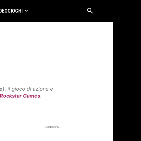
DEOGIOCHI
e)
, il gioco di azione e
Rockstar Games
.
- Pubblicità -