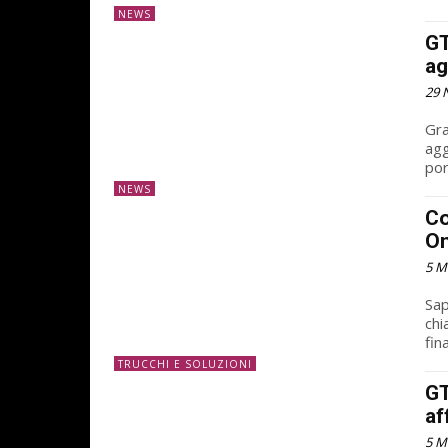
NEWS
GT
ag
29 
Gra
agg
por
NEWS
Co
On
5 M
Sap
chi
fin
TRUCCHI E SOLUZIONI
GT
af
5 M