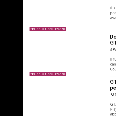
Il 
pos
ava
TRUCCHI E SOLUZIONI
Do
GT
9 F
Il 
cam
Cou
TRUCCHI E SOLUZIONI
GT
pe
12 
GTA
Pla
abb