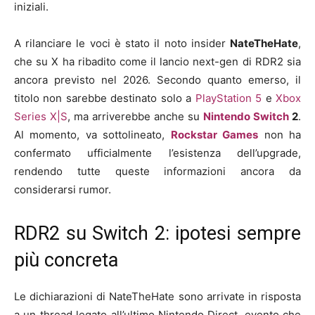
iniziali.
A rilanciare le voci è stato il noto insider
NateTheHate
,
che su X ha ribadito come il lancio next-gen di RDR2 sia
ancora previsto nel 2026. Secondo quanto emerso, il
titolo non sarebbe destinato solo a
PlayStation 5
e
Xbox
Series X|S
, ma arriverebbe anche su
Nintendo Switch
2
.
Al momento, va sottolineato,
Rockstar Games
non ha
confermato ufficialmente l’esistenza dell’upgrade,
rendendo tutte queste informazioni ancora da
considerarsi rumor.
RDR2 su Switch 2: ipotesi sempre
più concreta
Le dichiarazioni di NateTheHate sono arrivate in risposta
a un thread legato all’ultimo Nintendo Direct, evento che