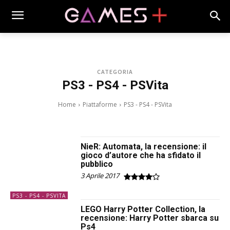
CATEGORIA
PS3 - PS4 - PSVita
Home
Piattaforme
PS3 -
PS4
- PSVita
PC GAMES
X360 - XBOX ONE
NieR: Automata, la recensione: il
gioco d’autore che ha sfidato il
pubblico
3 Aprile 2017
PS3 - PS4 - PSVITA
LEGO Harry Potter Collection, la
recensione: Harry Potter sbarca su
Ps4