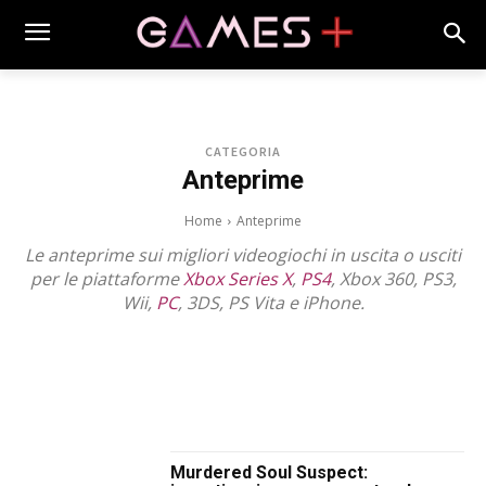
CATEGORIA
Anteprime
Home
Anteprime
Le anteprime sui migliori videogiochi in uscita o usciti
per le piattaforme
Xbox Series X
,
PS4
, Xbox 360, PS3,
Wii,
PC
, 3DS, PS Vita e iPhone.
1CAT-BASE
2017
2018
2019
2020
2021
2022
2023
2024
2025
2026
2027
APPROFONDIMENTI
GIOCHI DA TAVOLO
HI-TECH
MOBILE GAMES
NEWS
PC GAMES
PERSONAGGI
PHOTOGALLERY
PIATTAFORME
PS3 - PS4 - PSVITA
RECENSIONI
SPECIALI
TRAILER
TRUCCHI E SOLUZIONI
VIDEOGIOCHI
X360 - XBOX ONE
Murdered Soul Suspect: