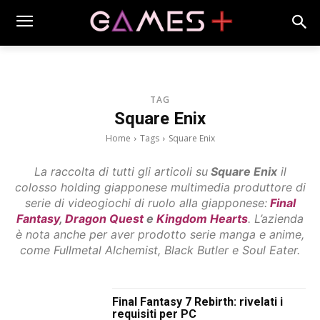
TAG
Square Enix
Home
Tags
Square Enix
La raccolta di tutti gli articoli su
Square Enix
il
colosso holding giapponese multimedia produttore di
serie di videogiochi di ruolo alla giapponese:
Final
Fantasy
,
Dragon Quest
e
Kingdom Hearts
. L’azienda
è nota anche per aver prodotto serie manga e anime,
come Fullmetal Alchemist, Black Butler e Soul Eater.
Final Fantasy 7 Rebirth: rivelati i
requisiti per PC