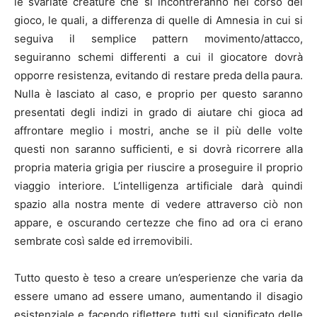
le svariate creature che si incontreranno nel corso del
gioco, le quali, a differenza di quelle di Amnesia in cui si
seguiva il semplice pattern movimento/attacco,
seguiranno schemi differenti a cui il giocatore dovrà
opporre resistenza, evitando di restare preda della paura.
Nulla è lasciato al caso, e proprio per questo saranno
presentati degli indizi in grado di aiutare chi gioca ad
affrontare meglio i mostri, anche se il più delle volte
questi non saranno sufficienti, e si dovrà ricorrere alla
propria materia grigia per riuscire a proseguire il proprio
viaggio interiore. L’intelligenza artificiale darà quindi
spazio alla nostra mente di vedere attraverso ciò non
appare, e oscurando certezze che fino ad ora ci erano
sembrate così salde ed irremovibili.
Tutto questo è teso a creare un’esperienze che varia da
essere umano ad essere umano, aumentando il disagio
esistenziale e facendo riflettere tutti sul significato delle