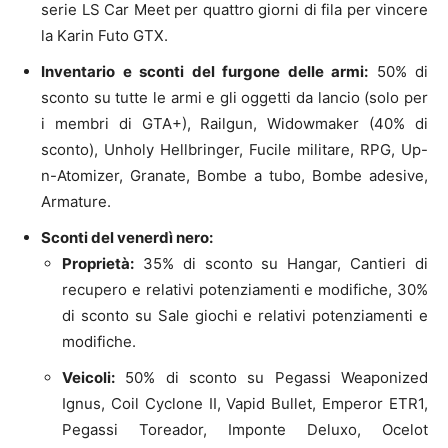
serie LS Car Meet per quattro giorni di fila per vincere
la Karin Futo GTX.
Inventario e sconti del furgone delle armi:
50% di
sconto su tutte le armi e gli oggetti da lancio (solo per
i membri di GTA+), Railgun, Widowmaker (40% di
sconto), Unholy Hellbringer, Fucile militare, RPG, Up-
n-Atomizer, Granate, Bombe a tubo, Bombe adesive,
Armature.
Sconti del venerdì nero:
Proprietà:
35% di sconto su Hangar, Cantieri di
recupero e relativi potenziamenti e modifiche, 30%
di sconto su Sale giochi e relativi potenziamenti e
modifiche.
Veicoli:
50% di sconto su Pegassi Weaponized
Ignus, Coil Cyclone II, Vapid Bullet, Emperor ETR1,
Pegassi Toreador, Imponte Deluxo, Ocelot