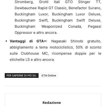
Stromberg, Grotti Itali GTO Stinger TT,
Dewbauchee Rapid GT Classic, Benefactor Surano,
Buckingham Luxor, Buckingham Luxor Deluxe,
Buckingham Swift, Buckingham Swift Deluxe,
Buckingham Weaponized Conada, Pegassi
Oppressor e altro ancora.
Vantaggi di GTA+:
Nagasaki Shinobi gratuito,
abbigliamento a tema motociclistico, 50% di sconto
sulle Clubhouse MC, ricompense doppie per le
etichette LS e altro ancora.
PER SAPERNE DI PIÙ SU:
GTA Online
Redazione