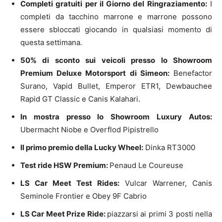
Completi gratuiti per il Giorno del Ringraziamento:
I
completi da tacchino marrone e marrone possono
essere sbloccati giocando in qualsiasi momento di
questa settimana.
50% di sconto sui veicoli presso lo Showroom
Premium Deluxe Motorsport di Simeon:
Benefactor
Surano, Vapid Bullet, Emperor ETR1, Dewbauchee
Rapid GT Classic e Canis Kalahari.
In mostra presso lo Showroom Luxury Autos:
Ubermacht Niobe e Overflod Pipistrello
Il primo premio della Lucky Wheel:
Dinka RT3000
Test ride HSW Premium:
Penaud Le Coureuse
LS Car Meet Test Rides:
Vulcar Warrener, Canis
Seminole Frontier e Obey 9F Cabrio
LS Car Meet Prize Ride:
piazzarsi ai primi 3 posti nella