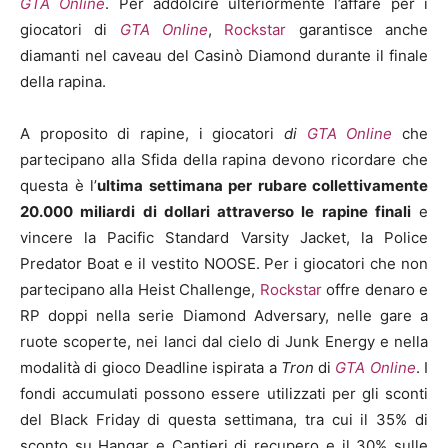
GTA Online
. Per addolcire ulteriormente l’affare per i
giocatori di
GTA Online
,
Rockstar
garantisce anche
diamanti nel caveau del Casinò Diamond durante il finale
della rapina.
A proposito di rapine, i giocatori
di
GTA Online
che
partecipano alla Sfida della rapina devono ricordare che
questa è l’
ultima settimana per rubare collettivamente
20.000 miliardi di dollari attraverso le rapine finali
e
vincere la Pacific Standard Varsity Jacket, la Police
Predator Boat e il vestito NOOSE. Per i giocatori che non
partecipano alla Heist Challenge,
Rockstar
offre denaro e
RP doppi nella serie Diamond Adversary, nelle gare a
ruote scoperte, nei lanci dal cielo di Junk Energy e nella
modalità di gioco Deadline ispirata a
Tron
di
GTA Online
. I
fondi accumulati possono essere utilizzati per gli sconti
del Black Friday di questa settimana, tra cui il 35% di
sconto su Hangar e Cantieri di recupero e il 30% sulle