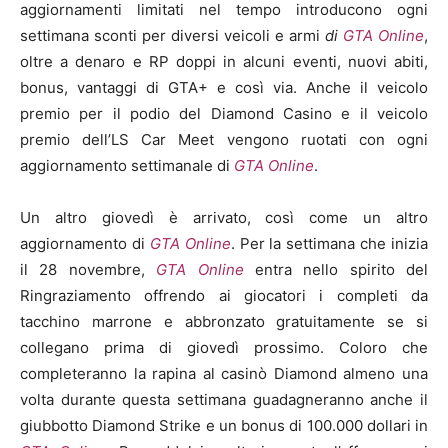
aggiornamenti limitati nel tempo introducono ogni
settimana sconti per diversi veicoli e armi
di
GTA Online
,
oltre a denaro e RP doppi in alcuni eventi, nuovi abiti,
bonus, vantaggi di GTA+ e così via. Anche il veicolo
premio per il podio del Diamond Casino e il veicolo
premio dell’LS Car Meet vengono ruotati con ogni
aggiornamento settimanale di
GTA Online
.
Un altro giovedì è arrivato, così come un altro
aggiornamento di
GTA Online
. Per la settimana che inizia
il 28 novembre,
GTA Online
entra nello spirito del
Ringraziamento offrendo ai giocatori i completi da
tacchino marrone e abbronzato gratuitamente se si
collegano prima di giovedì prossimo. Coloro che
completeranno la rapina al casinò Diamond almeno una
volta durante questa settimana guadagneranno anche il
giubbotto Diamond Strike e un bonus di 100.000 dollari in