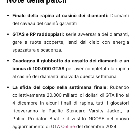
Note della patch
Finale della rapina al casinò dei diamanti:
Diamanti
del caveau del casinò garantiti
GTA$ e RP raddoppiati:
serie avversaria dei diamanti,
gare a ruote scoperte, lanci dal cielo con energia
spazzatura e scadenza.
Guadagna il giubbotto da assalto dei diamanti e un
bonus di 100.000 GTA$
per aver completato la rapina
al casinò dei diamanti una volta questa settimana.
La sfida del colpo nella settimana finale:
Rubando
collettivamente 20.000 miliardi di dollari di GTA fino al
4 dicembre in alcuni finali di rapina, tutti i giocatori
riceveranno la Pacific Standard Varsity Jacket, la
Police Predator Boat e il vestito NOOSE nel nuovo
aggiornamento di
GTA Online
del dicembre 2024.