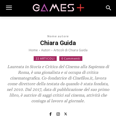
Nome autore
Chiara Guida
Home
Autori
Articoli di Chiara Guida
22 ARTICOLI
0 Commenti
Laureata in Storia e Critica del Cinema alla Sapienza di
Roma, è una gionalista e si occupa di critica
cinematografica. Co-fondatrice di Cinefilos.it, lavora
come direttore della testata da quando è stata fondata,
nel 2010. Dal 2017, data di pubblicazione del suo primo
libro, è autrice di saggi critici sul cinema, attività che
coniuga al lavoro al giornale.