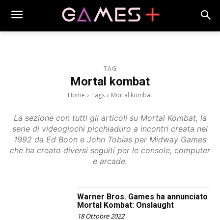
TAG
Mortal kombat
Home
Tags
Mortal kombat
La sezione con tutti gli articoli su Mortal Kombat, la
serie di videogiochi picchiaduro a incontri creata nel
1992 da Ed Boon e John Tobias per Midway Games
che ha creato diversi seguiti per le console, computer
e arcade.
Warner Bros. Games ha annunciato
Mortal Kombat: Onslaught
18 Ottobre 2022