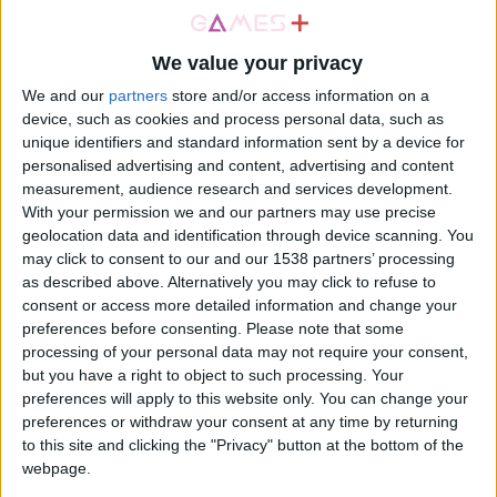
aprire i forzieri chiusi
9 Febbraio 2026
We value your privacy
TRUCCHI E
SOLUZIONI
We and our
partners
store and/or access information on a
device, such as cookies and process personal data, such as
Dragon Quest 7 Reimagined: come
risolvere il puzzle dello specchio
unique identifiers and standard information sent by a device for
9 Febbraio 2026
personalised advertising and content, advertising and content
measurement, audience research and services development.
With your permission we and our partners may use precise
TRUCCHI E
SOLUZIONI
geolocation data and identification through device scanning. You
Dragon Quest 7 Reimagined: Come
may click to consent to our and our 1538 partners’ processing
completare il gioco indovina
as described above. Alternatively you may click to refuse to
l’animale
consent or access more detailed information and change your
9 Febbraio 2026
preferences before consenting.
Please note that some
processing of your personal data may not require your consent,
TRUCCHI E
SOLUZIONI
but you have a right to object to such processing. Your
Dragon Quest 7 Reimagined: dove
preferences will apply to this website only. You can change your
trovare il Blue Button
preferences or withdraw your consent at any time by returning
9 Febbraio 2026
to this site and clicking the "Privacy" button at the bottom of the
webpage.
TRUCCHI E