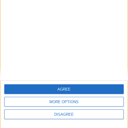
TRUCCHI E
SOLUZIONI
Le migliori armi di Nioh 3
8 Febbraio 2026
TRUCCHI E
SOLUZIONI
Quanto dura Nioh 3? Tutte le stime
sulla longevità del gioco
8 Febbraio 2026
TRUCCHI E
SOLUZIONI
AGREE
1
2
3
MORE OPTIONS
DISAGREE