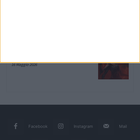
LEGO Batman: L’Eredità del Cavaliere
Oscuro, la recensione su Xbox Series
X
10 Giugno 2026
Diablo IV: Lord of Hatred, la
recensione del DLC su Xbox Series X
16 Maggio 2026
Facebook
Instagram
Mail