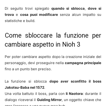
Di seguito trovi spiegato
quando si sblocca
,
dove si
trova
e
cosa puoi modificare
senza alcun impatto su
statistiche e build.
Come sbloccare la funzione per
cambiare aspetto in Nioh 3
Per poter cambiare aspetto dopo la creazione iniziale del
personaggio, devi proseguire nella
campagna principale
fino a un punto ben preciso.
La funzione si sblocca
dopo aver sconfitto il boss
Jakotsu-Baba nel 1572
.
Una volta battuto il boss, parla con
Ii Naotora
: durante il
dialogo riceverai il
Guiding Mirror
, un oggetto chiave che
apre l’accesso a una nuova area hub.