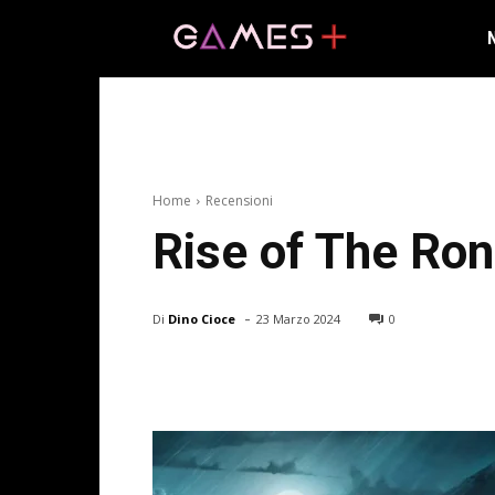
Home
Recensioni
Rise of The Ron
-
Di
Dino Cioce
23 Marzo 2024
0