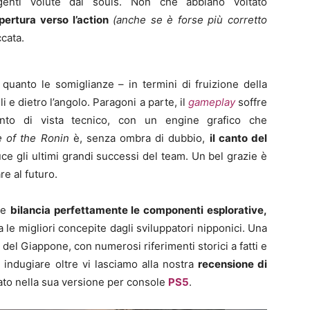
ngenti volute dai souls. Non che abbiano voltato
pertura verso l’action
(anche se è forse più corretto
cata.
 quanto le somiglianze – in termini di fruizione della
i e dietro l’angolo. Paragoni a parte, il
gameplay
soffre
unto di vista tecnico, con un engine grafico che
e of the Ronin
è, senza ombra di dubbio,
il canto del
ce gli ultimi grandi successi del team. Un bel grazie è
e al futuro.
che
bilancia perfettamente le componenti esplorative,
a le migliori concepite dagli sviluppatori nipponici. Una
e del Giappone, con numerosi riferimenti storici a fatti e
 indugiare oltre vi lasciamo alla nostra
recensione di
ocato nella sua versione per console
PS5
.