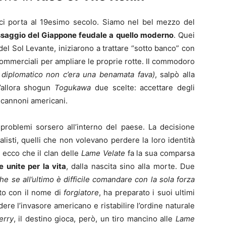
i porta al 19esimo secolo. Siamo nel bel mezzo del
assaggio del Giappone feudale a quello moderno
. Quei
del Sol Levante, iniziarono a trattare “sotto banco” con
commerciali per ampliare le proprie rotte. Il commodoro
 diplomatico non c’era una benamata fava)
, salpò alla
l’allora shogun
Togukawa
due scelte: accettare degli
 cannoni americani.
problemi sorsero all’interno del paese. La decisione
listi, quelli che non volevano perdere la loro identità
d ecco che il clan delle
Lame Velate
fa la sua comparsa
 unite per la vita
, dalla nascita sino alla morte. Due
he se all’ultimo è difficile comandare con la sola forza
to con il nome di
forgiatore
, ha preparato i suoi ultimi
dere l’invasore americano e ristabilire l’ordine naturale
erry
, il destino gioca, però, un tiro mancino alle
Lame