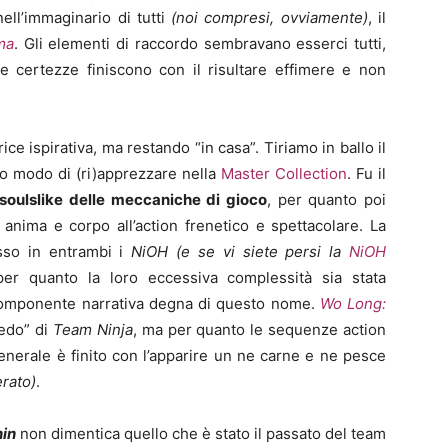
ell’immaginario di tutti
(noi compresi, ovviamente)
, il
ma
. Gli elementi di raccordo sembravano esserci tutti,
e certezze finiscono con il risultare effimere e non
ice ispirativa, ma restando “in casa”. Tiriamo in ballo il
o modo di (ri)apprezzare nella
Master Collection
. Fu il
soulslike delle meccaniche di gioco
, per quanto poi
 anima e corpo all’action frenetico e spettacolare. La
sso in entrambi i
NiOH (e se vi siete persi la
NiOH
per quanto la loro eccessiva complessità sia stata
a componente narrativa degna di questo nome.
Wo Long:
redo” di
Team Ninja
, ma per quanto le sequenze action
nerale è finito con l’apparire un ne carne e ne pesce
rato)
.
nin
non dimentica quello che è stato il passato del team