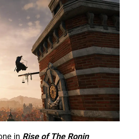
one in
Rise of The Ronin