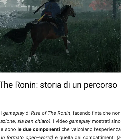
The Ronin: storia di un percorso
el
gameplay
di
Rise of The Ronin
, facendo finta che non
irazione, sia ben chiaro)
. I video
gameplay
mostrati sino
che sono
le due componenti
che veicolano l’esperienza
a in formato open-world)
e quella dei combattimenti
(a