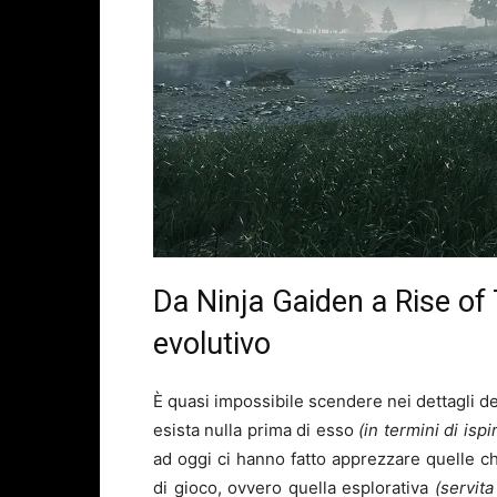
Da Ninja Gaiden a Rise of 
evolutivo
È quasi impossibile scendere nei dettagli d
esista nulla prima di esso
(in termini di isp
ad oggi ci hanno fatto apprezzare quelle 
di gioco, ovvero quella esplorativa
(servit