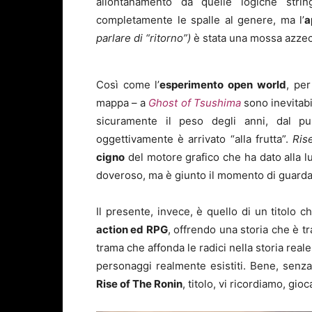
allontanamento da quelle logiche stri
completamente le spalle al genere, ma l’
a
parlare di “ritorno”)
è stata una mossa azzec
Così come l’
esperimento open world
, per
mappa – a
Ghost of Tsushima
sono inevitabil
sicuramente il peso degli anni, dal p
oggettivamente è arrivato “alla frutta”.
Ris
cigno
del motore grafico che ha dato alla lu
doveroso, ma è giunto il momento di guardar
Il presente, invece, è quello di un titolo 
action ed RPG
, offrendo una storia che è tr
trama che affonda le radici nella storia real
personaggi realmente esistiti. Bene, senza
Rise of The Ronin
, titolo, vi ricordiamo, gi