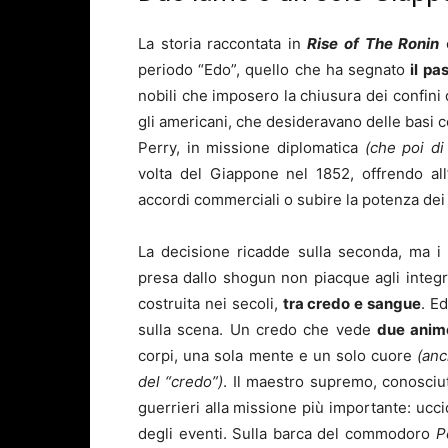
La storia raccontata in
Rise of The Ronin
c
periodo “Edo”, quello che ha segnato
il p
nobili che imposero la chiusura dei confini 
gli americani, che desideravano delle basi 
Perry, in missione diplomatica
(che poi di
volta del Giappone nel 1852, offrendo al
accordi commerciali o subire la potenza dei
La decisione ricadde sulla seconda, ma i 
presa dallo shogun non piacque agli integra
costruita nei secoli,
tra credo e sangue
. E
sulla scena. Un credo che vede
due anime
corpi, una sola mente e un solo cuore
(anc
del “credo”)
. Il maestro supremo, conosciu
guerrieri alla missione più importante: ucci
degli eventi. Sulla barca del commodoro
P