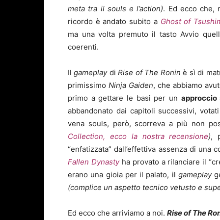
meta tra il souls e l’action)
. Ed ecco che, n
ricordo è andato subito a
Ghost of Tsushi
ma una volta premuto il tasto Avvio quell
coerenti.
Il
gameplay
di
Rise of The Ronin
è sì di matr
primissimo
Ninja Gaiden
, che abbiamo avut
primo a gettare le basi per un
approccio 
abbandonato dai capitoli successivi, votati
vena souls, però, scorreva a più non po
Collection, ecco la nostra recensione
)
, 
“enfatizzata” dall’effettiva assenza di un
Fallen Dynasty
ha provato a rilanciare il “c
erano una gioia per il palato, il
gameplay
ge
(complice un aspetto tecnico vetusto e supe
Ed ecco che arriviamo a noi.
Rise of The Ro