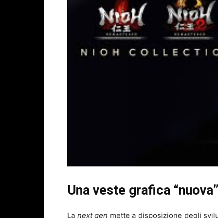
Una veste grafica “nuova
La
next gen
mette a disposizione degli svil