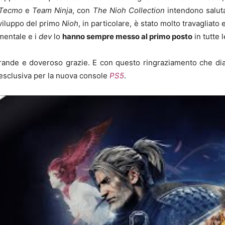
 Tecmo
e
Team Ninja
, con
The Nioh Collection
intendono salutar
sviluppo del primo
Nioh
, in particolare, è stato molto travagliato
mentale e i
dev
lo
hanno sempre messo al primo posto
in tutte 
ande e doveroso grazie. E con questo ringraziamento che diamo
in esclusiva per la nuova console
PS5
.