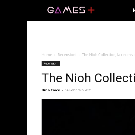
Home
Recensioni
The Nioh Collection, la recens
Recensioni
The Nioh Collect
Dino Cioce
-
14 Febbraio 2021