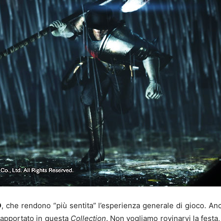
D
, che rendono “più sentita” l’esperienza generale di gioco. Anc
apportato in questa
Collection
. Non vogliamo rovinarvi la festa