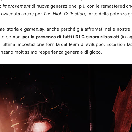
to
improvement
di nuova generazione, più con le remastered che
è avvenuta anche per
The
Nioh Collection
, forte della potenza g
ome storia e
gameplay,
anche perché già affrontati nelle nostre
iato se non
per la presenza di tutti i DLC sinora rilasciati
(in a
l’ultima impostazione fornita dal team di sviluppo. Eccezion fatta
nzano moltissimo l’esperienza generale di gioco.