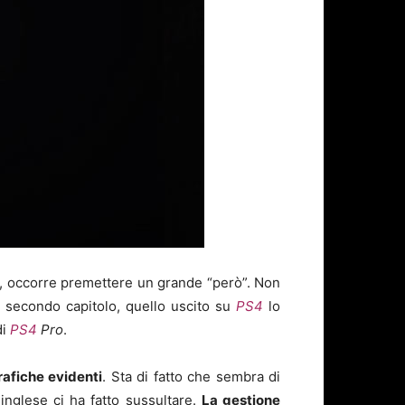
o, occorre premettere un grande “però”. Non
Il secondo capitolo, quello uscito su
PS4
lo
di
PS4
Pro
.
rafiche evidenti
. Sta di fatto che sembra di
inglese ci ha fatto sussultare.
La gestione