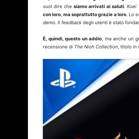
vuol dire che
siamo arrivati ai saluti
.
Koei
con loro
,
ma soprattutto grazie a loro
. Lo 
demo
. Il
feedback
degli utenti è stato fonda
È, quindi, questo un addio
, ma anche un gr
recensione di
The Nioh Collection
, titolo 