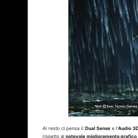
Al resto ci pensa il
Dual Sense
e l’
Audio 3
rispetto al
notevole miglioramento grafico