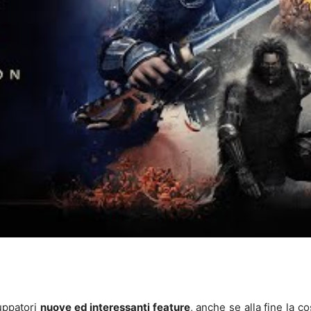
”
uppatori
nuove ed interessanti feature
, anche se alla fine la 