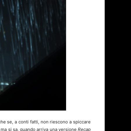
he se, a conti fatti, non riescono a spiccare
, ma si sa, quando arriva una versione
Recap