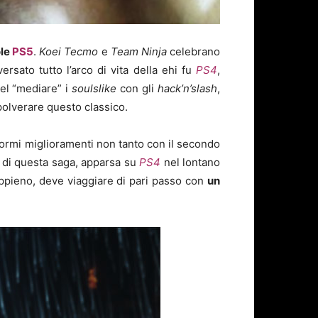
ole
PS5
.
Koei Tecmo
e
Team Ninja
celebrano
ersato tutto l’arco di vita della ehi fu
PS4
,
nel “mediare” i
soulslike
con gli
hack’n’slash
,
spolverare questo classico.
normi miglioramenti non tanto con il secondo
 di questa saga, apparsa su
PS4
nel lontano
 appieno, deve viaggiare di pari passo con
un