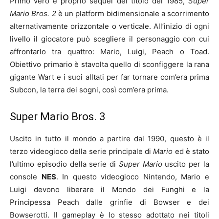
Primo vero e proprio sequel del titolo del 1985,
S
uper
Mario Bros. 2
è un platform bidimensionale a scorrimento
alternativamente orizzontale o verticale. All’inizio di ogni
livello il giocatore può scegliere il personaggio con cui
affrontarlo tra quattro: Mario, Luigi, Peach o Toad.
Obiettivo primario è stavolta quello di sconfiggere la rana
gigante Wart e i suoi alltati per far tornare com’era prima
Subcon, la terra dei sogni, così com’era prima.
Super Mario Bros. 3
Uscito in tutto il mondo a partire dal 1990, questo è il
terzo videogioco della serie principale di
Mario
ed è stato
l’ultimo episodio della serie di
Super Mario
uscito per la
console
NES
. In questo videogioco Nintendo, Mario e
Luigi devono liberare il Mondo dei Funghi e la
Principessa Peach dalle grinfie di Bowser e dei
Bowserotti. Il gameplay è lo stesso adottato nei titoli