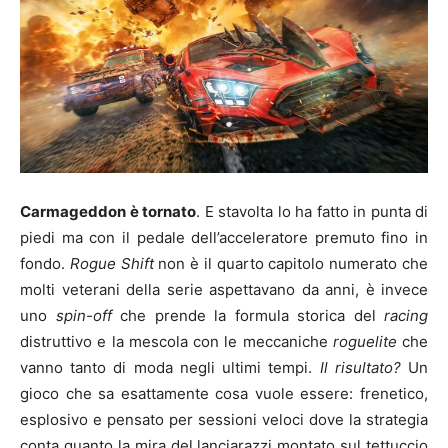
Carmageddon è tornato
. E stavolta lo ha fatto in punta di
piedi ma con il pedale dell’acceleratore premuto fino in
fondo.
Rogue Shift
non è il quarto capitolo numerato che
molti veterani della serie aspettavano da anni, è invece
uno
spin-off
che prende la formula storica del
racing
distruttivo e la mescola con le meccaniche
roguelite
che
vanno tanto di moda negli ultimi tempi.
Il risultato?
Un
gioco che sa esattamente cosa vuole essere: frenetico,
esplosivo e pensato per sessioni veloci dove la strategia
conta quanto la mira del lanciarazzi montato sul tettuccio