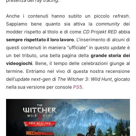
presenza del
ray tracing
.
Anche i contenuti hanno subito un piccolo
refresh
.
Sappiamo bene quanto sia attiva la
community
dei
modder rispetto al titolo e di come
CD Projekt RED
abbia
sempre rispettato il loro lavoro
. L’inserimento di alcuni di
questi contenuti in maniera “ufficiale” in questo
update
è
un bel tributo, una bella pagina della
grande storia dei
videogiochi
. Bene, il tempo delle celebrazioni giunge al
termine. Entriamo nel vivo di questa nostra recensione
dell’
update next-gen
di
The Witcher 3: Wild Hunt
, giocato
nella sua versione per console
PS5
.