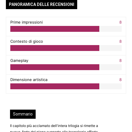
PANORAMICA DELLE RECENSIONI
Prime impressioni
8
Contesto di gioco
8
Gameplay
8
Dimensione artistica
8
Sommario
Il capitolo più acclamato dell'intera trilogia si rimette a
nuovo, forte del pieno supporto alle tecnologie offerte