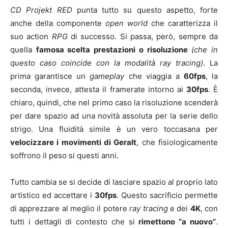
CD Projekt RED
punta tutto su questo aspetto, forte
anche della componente
open world
che caratterizza il
suo action
RPG
di successo. Si passa, però, sempre da
quella
famosa scelta prestazioni o risoluzione
(che in
questo caso coincide con la modalità ray tracing)
. La
prima garantisce un
gameplay
che viaggia a
60fps
, la
seconda, invece, attesta il framerate intorno ai
30fps
. È
chiaro, quindi, che nel primo caso la risoluzione scenderà
per dare spazio ad una novità assoluta per la serie dello
strigo. Una fluidità simile è un vero toccasana per
velocizzare i movimenti di Geralt
, che fisiologicamente
soffrono il peso si questi anni.
Tutto cambia se si decide di lasciare spazio al proprio lato
artistico ed accettare i
30fps
. Questo sacrificio permette
di apprezzare al meglio il potere
ray tracing
e dei
4K
, con
tutti i dettagli di contesto che si
rimettono “a nuovo”
.