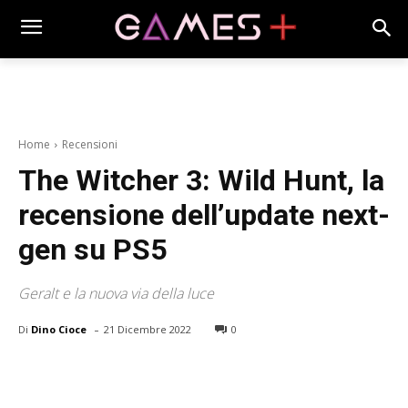
Home
Recensioni
The Witcher 3: Wild Hunt, la
recensione dell’update next-
gen su PS5
Geralt e la nuova via della luce
-
Di
Dino Cioce
21 Dicembre 2022
0