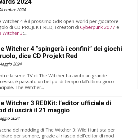
ards 2024
Dicembre 2024
 Witcher 4 è il prossimo GdR open-world per giocatore
golo di CD PROJEKT RED, i creatori di
Cyberpunk 2077
e
 Witcher 3
:...
e Witcher 4 “spingerà i confini” dei giochi
 ruolo, dice CD Projekt Red
Maggio 2024
tre la serie TV di The Witcher ha avuto un grande
cesso, è passato un bel po' di tempo dall'ultimo gioco
ncipale. The Witcher...
e Witcher 3 REDKit: l’editor ufficiale di
d di uscirà il 21 maggio
aggio 2024
scena del modding di The Witcher 3: Wild Hunt sta per
biare per sempre, grazie al rilascio dell'editor di mod