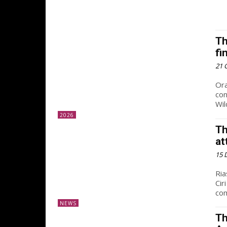
Th
fi
21 
Ora
con
Wild
2026
Th
at
15 
Riassunto Ciara Ber
Ciri in Th
com
NEWS
Th