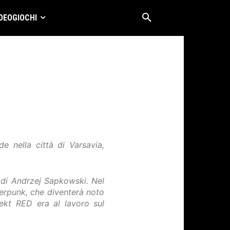
DEOGIOCHI
e nella città di Varsavia,
 di Andrzej Sapkowski. Nel
erpunk, che diventerà noto
ekt RED era al lavoro sul