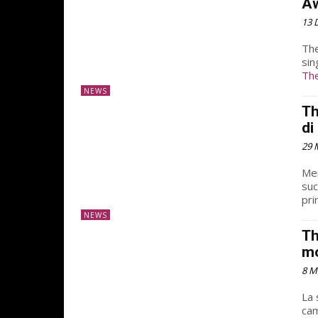
Aw
13 
The
sin
The
NEWS
Th
di
29 
Men
suc
pri
NEWS
Th
mo
8 M
La 
cam