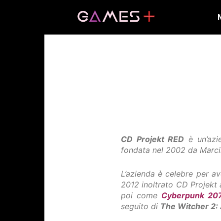
CD Projekt RED
è un’azie
fondata nel 2002 da Marcin
L’azienda è celebre per av
2012 inoltrato CD Projekt
poi come
Cyberpunk 20
seguito di
The Witcher 2: 