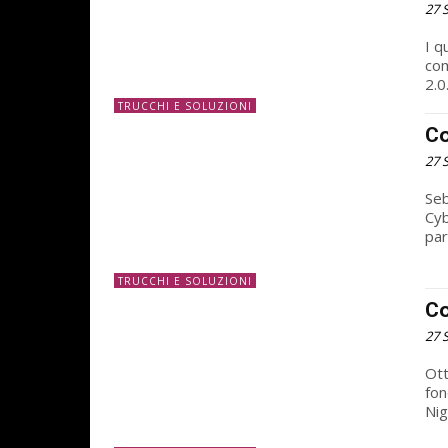
27 
I q
com
2.0
TRUCCHI E SOLUZIONI
Co
27 
Seb
Cyb
par
TRUCCHI E SOLUZIONI
Co
27 
Ott
fon
Nig