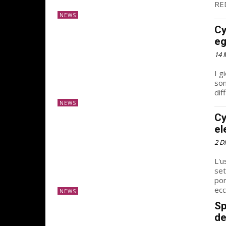
RED
NEWS
Cy
e
14 
I g
son
dif
NEWS
Cy
el
2 D
L'u
set
por
ecc
NEWS
Sp
de