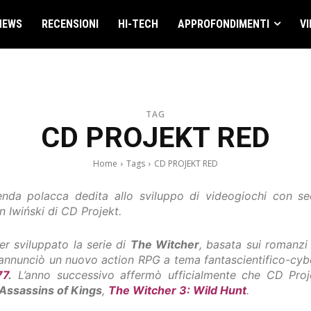
NEWS
RECENSIONI
HI-TECH
APPROFONDIMENTI
VI
TAG
CD PROJEKT RED
Home
Tags
CD PROJEKT RED
nda polacca dedita allo sviluppo di videogiochi con sed
 Iwiński di CD Projekt.
er sviluppato la serie di
The Witcher
, basata sui romanzi
 annunciò un nuovo action RPG a tema fantascientifico-cyb
77
.
L’anno successivo affermò ufficialmente che CD Proj
Assassins of Kings
,
The Witcher 3: Wild Hunt
.