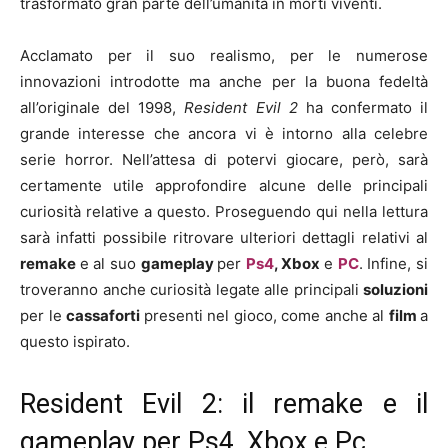
trasformato gran parte dell’umanità in morti viventi.
Acclamato per il suo realismo, per le numerose
innovazioni introdotte ma anche per la buona fedeltà
all’originale del 1998,
Resident Evil 2
ha confermato il
grande interesse che ancora vi è intorno alla celebre
serie horror. Nell’attesa di potervi giocare, però, sarà
certamente utile approfondire alcune delle principali
curiosità relative a questo. Proseguendo qui nella lettura
sarà infatti possibile ritrovare ulteriori dettagli relativi al
remake
e al suo
gameplay
per
Ps4
, Xbox
e
PC
. Infine, si
troveranno anche curiosità legate alle principali
soluzioni
per le
cassaforti
presenti nel gioco, come anche al
film
a
questo ispirato.
Resident Evil 2: il remake e il
gameplay per Ps4, Xbox e Pc