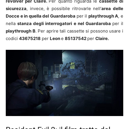
revolver per Claire.
Per quanto riguarda le
cassette di
sicurezza
, invece, è possibile ritrovarle nell’
area delle
Docce e in quella del Guardaroba
per il
playthrough A
, e
nella
stanza degli interrogatori e nel Guardaroba
per il
playthrough B
. Per aprire tali cassette si possono usare i
codici
43675218
per
Leon
e
85137542
per
Claire.