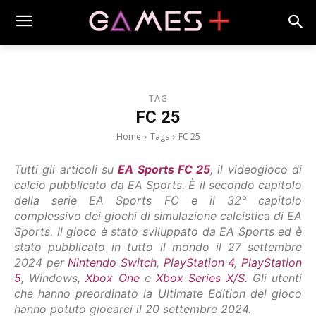
TAG
FC 25
Home
Tags
FC 25
Tutti gli articoli su
EA Sports FC 25
, il videogioco di
calcio pubblicato da EA Sports. È il secondo capitolo
della serie EA Sports FC e il 32° capitolo
complessivo dei giochi di simulazione calcistica di EA
Sports. Il gioco è stato sviluppato da EA Sports ed è
stato pubblicato in tutto il mondo il 27 settembre
2024 per
Nintendo Switch
,
PlayStation 4
,
PlayStation
5
, Windows,
Xbox One
e
Xbox Series X/S
. Gli utenti
che hanno preordinato la Ultimate Edition del gioco
hanno potuto giocarci il 20 settembre 2024.