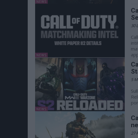
NEWS
Ca
Se
30 
Cal
int
mat
app
NEWS
Ca
St
5 M
Sul
Rel
por
NEWS
Ca
ne
27 