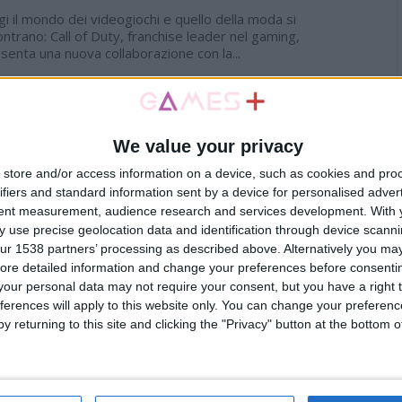
i il mondo dei videogiochi e quello della moda si
ontrano: Call of Duty, franchise leader nel gaming,
senta una nuova collaborazione con la...
ll of Duty Modern Warfare III e Warzone:
 arrivo Battle Pass e BlackCell per la
ason 2
We value your privacy
ebbraio 2024
store and/or access information on a device, such as cookies and pro
ifiers and standard information sent by a device for personalised adver
Season 2 di Call of Duty Modern Warfare III e Warzone è
tent measurement, audience research and services development.
With 
arrivo oggi alle 18.00! Con il lancio della Stagione arriva
he...
 use precise geolocation data and identification through device scanni
ur 1538 partners’ processing as described above. Alternatively you may 
ll of Duty – uno sguardo approfondito
ore detailed information and change your preferences before consenti
l matchmaking
our personal data may not require your consent, but you have a right t
Gennaio 2024
ferences will apply to this website only. You can change your preferen
y returning to this site and clicking the "Privacy" button at the bottom
le scorse ore è stato pubblicato sul blog di Call of Duty
post di aggiornamento sul matchmaking. Questo segna
nizio di un impegno,...