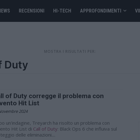
NEWS
RECENSIONI
HI-TECH
APPROFONDIMENTI
VI
MOSTRA I RISULTATI PER:
ll of Duty corregge il problema con
evento Hit List
Novembre 2024
o un'indagine, Treyarch ha risolto un problema con
vento Hit List di
Call of Duty
: Black Ops 6 che influiva sul
teggio delle eliminazioni....