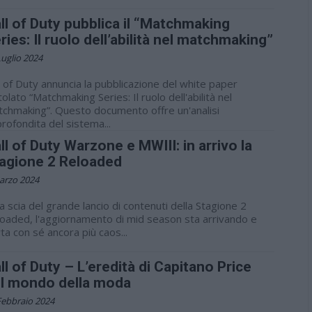
ll of Duty pubblica il “Matchmaking
ries: Il ruolo dell’abilità nel matchmaking”
Luglio 2024
l of Duty annuncia la pubblicazione del white paper
itolato “Matchmaking Series: Il ruolo dell'abilità nel
chmaking”. Questo documento offre un'analisi
rofondita del sistema...
ll of Duty Warzone e MWIII: in arrivo la
agione 2 Reloaded
arzo 2024
la scia del grande lancio di contenuti della Stagione 2
oaded, l'aggiornamento di mid season sta arrivando e
ta con sé ancora più caos...
ll of Duty – L’eredità di Capitano Price
l mondo della moda
Febbraio 2024