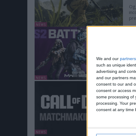
Ogg
inc
pre
NEWS
Ca
in
Se
7 F
We and our
partners
such as unique ident
La 
advertising and con
in 
anc
and our partners may
NEWS
consent to our and o
Ca
consent or access m
su
some processing of y
30 
processing. Your pre
consent at any time b
Nel
un 
l’i
NEWS