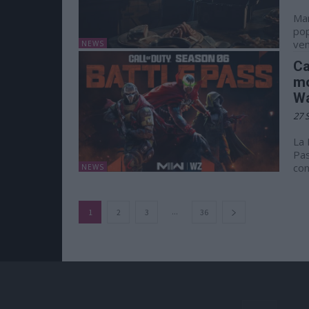
Man
pop
ven
NEWS
Ca
mo
Wa
27 
La 
Pas
con
NEWS
...
1
2
3
36