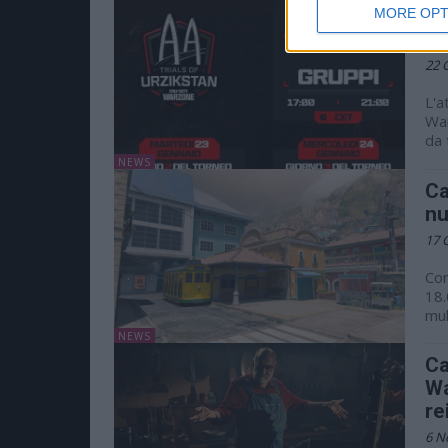
Ca
MORE OPT
co
22 
L'a
War
da 
NEWS
Ca
nu
17 
Con
18.
mul
NEWS
Ca
Wa
re
6 N