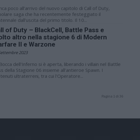
ca poco all’arrivo del nuovo capitolo di Call of Duty,
olare saga che ha recentemente festeggiato il
tennale dall'uscita del primo titolo. Il 10...
ll of Duty – BlackCell, Battle Pass e
lto altro nella stagione 6 di Modern
rfare II e Warzone
Settembre 2023
Bocca dell'Inferno si è aperta, liberando i villain nel Battle
s della Stagione 06 insieme all'antieroe Spawn. I
tenuti ultraterreni, tra cui l'Operatore...
Pagina 1 di 36