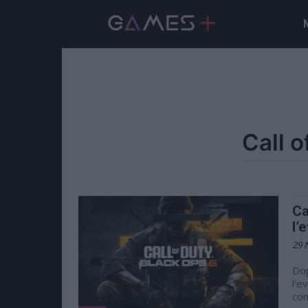
Ca
l’
29 
Dop
l'e
con