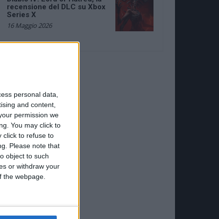
recensione del DLC su Xbox
Series X
16 Maggio 2026
cess personal data,
tising and content,
your permission we
ng. You may click to
click to refuse to
ng.
Please note that
o object to such
ces or withdraw your
 of the webpage.