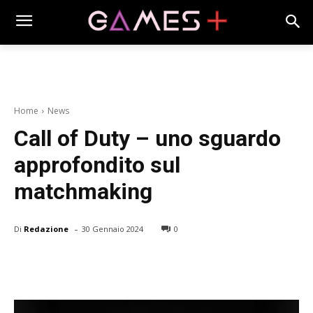
Home
News
Call of Duty – uno sguardo
approfondito sul
matchmaking
-
Di
Redazione
30 Gennaio 2024
0