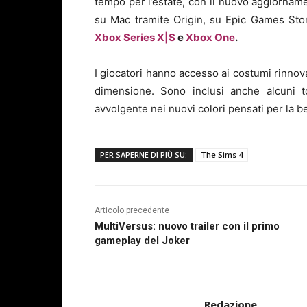
tempo per l’estate, con il nuovo aggiornam
su Mac tramite Origin, su Epic Games St
Xbox Series X|S
e
Xbox One
.
I giocatori hanno accesso ai costumi rinnovat
dimensione. Sono inclusi anche alcuni t
avvolgente nei nuovi colori pensati per la be
PER SAPERNE DI PIÙ SU:
The Sims 4
Articolo precedente
MultiVersus: nuovo trailer con il primo
gameplay del Joker
Redazione