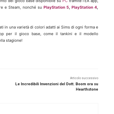
ento del gioco base disponibile su
PC
tramite l’EA app,
ore e Steam, nonché su
PlayStation 5
,
PlayStation 4
,
i in una varietà di colori adatti ai Sims di ogni forma e
op per il gioco base, come il tankini e il modello
lla stagione!
Articolo successivo
Le Incredibili Invenzioni del Dott. Boom ora su
Hearthstone