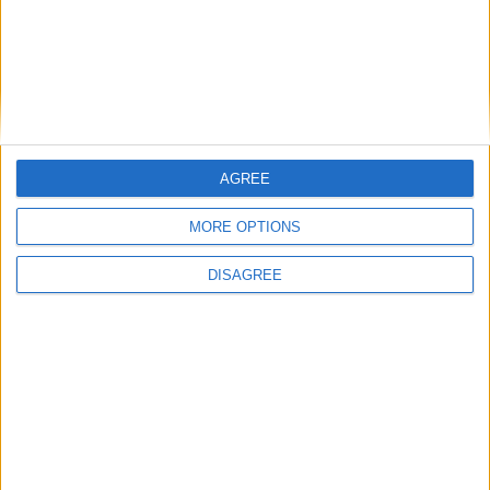
1
2
3
- Pubblicità -
AGREE
MORE OPTIONS
Ultime Storie
DISAGREE
Assassin’s Creed Black Flag
Resyncend, la recensione su Xbox
Series X
20 Luglio 2026
MotoGP 26, la recensione su Xbox
Series X
15 Giugno 2026