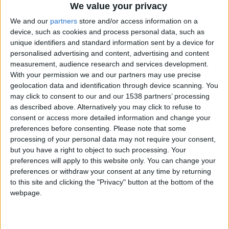
NEWS
We value your privacy
Assassin’s Creed Shadows, i
We and our
partners
store and/or access information on a
creatori rivelano il suo ruolo
nel franchise
device, such as cookies and process personal data, such as
unique identifiers and standard information sent by a device for
10 Marzo 2025
personalised advertising and content, advertising and content
NEWS
measurement, audience research and services development.
Assassin’s Creed Infinity: tutto
With your permission we and our partners may use precise
quello che c’è da sapere
geolocation data and identification through device scanning. You
sull’Animus Hub
may click to consent to our and our 1538 partners’ processing
21 Gennaio 2025
as described above. Alternatively you may click to refuse to
APPROFONDIMENTI
consent or access more detailed information and change your
Assassin’s Creed Shadows: la
preferences before consenting.
Please note that some
lunghezza della campagna è
processing of your personal data may not require your consent,
stata annunciata
but you have a right to object to such processing. Your
12 Dicembre 2024
preferences will apply to this website only. You can change your
NEWS
preferences or withdraw your consent at any time by returning
Assassin’s Creed Shadows:
to this site and clicking the "Privacy" button at the bottom of the
tutto quello che sappiamo
webpage.
finora sul prossimo RPG di
Ubisoft
20 Novembre 2024
2025