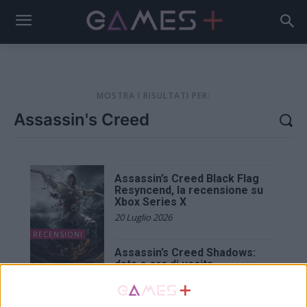
MOSTRA I RISULTATI PER:
Assassin’s Creed Black Flag
Resyncend, la recensione su
Xbox Series X
20 Luglio 2026
RECENSIONI
Assassin’s Creed Shadows:
data e ora di uscita
15 Marzo 2025