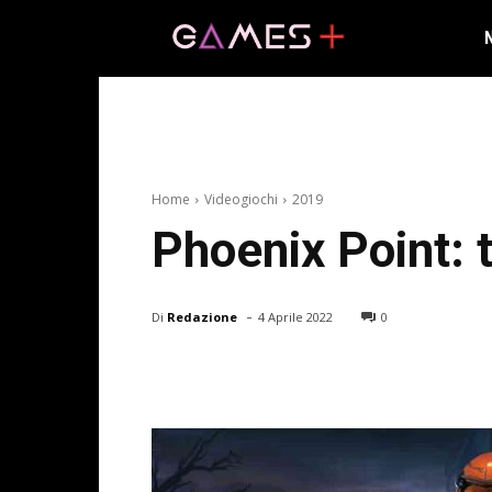
Home
Videogiochi
2019
Phoenix Point: t
-
Di
Redazione
4 Aprile 2022
0