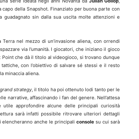
 una serie ideata negli anni Novanta da
Julian Gollop
,
i a capo della Snapshot. Finanziato per buona parte con
a guadagnato sin dalla sua uscita molte attenzioni e
 Terra nel mezzo di un’invasione aliena, con orrendi
pazzare via l’umanità. I giocatori, che iniziano il gioco
 Point che dà il titolo al videogioco, si trovano dunque
tattiche, con l’obiettivo di salvare sé stessi e il resto
la minaccia aliena.
grand strategy
, il titolo ha poi ottenuto lodi tanto per le
le narrative, affascinando i fan del genere. Nell’attesa
 utile approfondire alcune delle principali curiosità
tura sarà infatti possibile ritrovare ulteriori dettagli
Si elencheranno anche le principali
console
su cui sarà