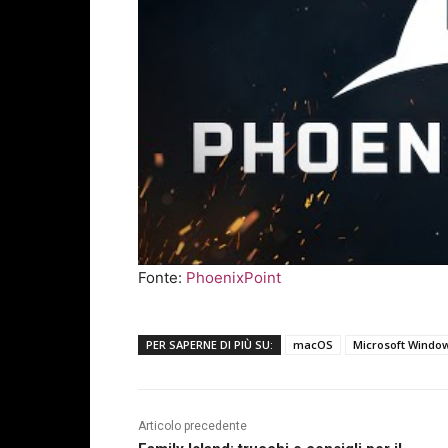
Fonte:
PhoenixPoint
PER SAPERNE DI PIÙ SU:
macOS
Microsoft Windo
Articolo precedente