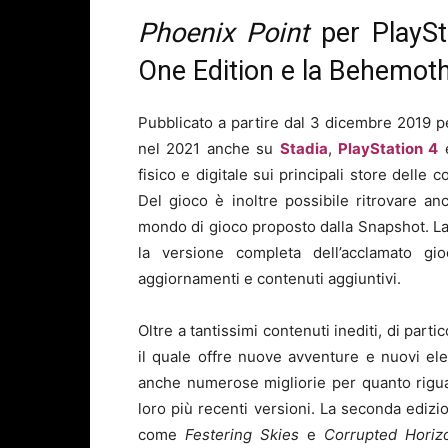
Phoenix Point
per PlaySt
One Edition e la Behemoth
Pubblicato a partire dal 3 dicembre 2019 
nel 2021 anche su
Stadia
,
PlayStation 4
fisico e digitale sui principali store delle
Del gioco è inoltre possibile ritrovare a
mondo di gioco proposto dalla Snapshot. La
la versione completa dell’acclamato gio
aggiornamenti e contenuti aggiuntivi.
Oltre a tantissimi contenuti inediti, di part
il quale offre nuove avventure e nuovi elem
anche numerose migliorie per quanto riguar
loro più recenti versioni. La seconda edizi
come
Festering Skies
e
Corrupted Horiz