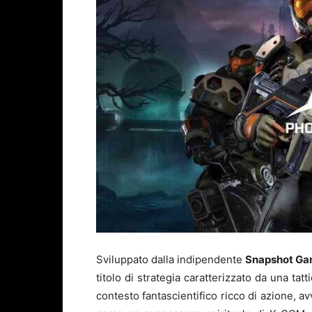
Sviluppato dalla indipendente
Snapshot G
titolo di strategia caratterizzato da una tat
contesto fantascientifico ricco di azione, avv