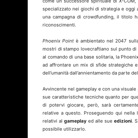
come un successore spirituale di
X-COM
,
specializzato nei giochi di strategia e ogg
una campagna di crowdfunding, il titolo h
riconoscimenti.
Phoenix Point
è ambientato nel 2047 sulla
mostri di stampo lovecraftiano sul punto di s
al comando di una base solitaria, la Phoenix
ad affrontare un mix di sfide strategiche e 
dell’umanità dall’annientamento da parte del
Avvincente nel gameplay e con una visuale
sue caratteristiche tecniche quanto per quel
di potervi giocare, però, sarà certamente
relative a questo. Proseguendo qui nella let
relativi al
gameplay
ed alle sue
edizioni
. 
possibile utilizzarlo.