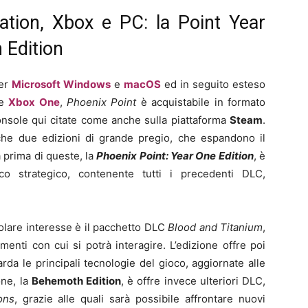
ation, Xbox e PC: la Point Year
 Edition
per
Microsoft Windows
e
macOS
ed in seguito esteso
e
Xbox One
,
Phoenix Point
è acquistabile in formato
 console qui citate come anche sulla piattaforma
Steam
.
nche due edizioni di grande pregio, che espandono il
 prima di queste, la
Phoenix Point: Year One Edition
, è
co strategico, contenente tutti i precedenti DLC,
icolare interesse è il pacchetto DLC
Blood and Titanium
,
enti con cui si potrà interagire. L’edizione offre poi
da le principali tecnologie del gioco, aggiornate alle
one, la
Behemoth Edition
, è offre invece ulteriori DLC,
ons
, grazie alle quali sarà possibile affrontare nuovi