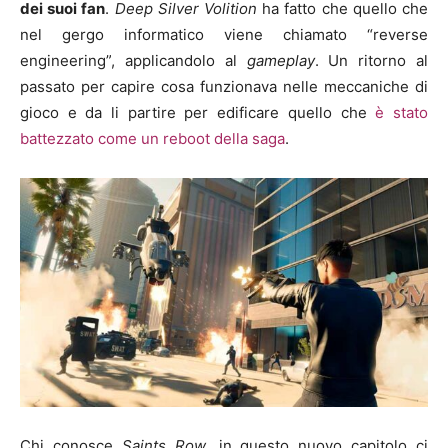
dei suoi fan
.
Deep Silver Volition
ha fatto che quello che
nel gergo informatico viene chiamato “reverse
engineering”, applicandolo al
gameplay
. Un ritorno al
passato per capire cosa funzionava nelle meccaniche di
gioco e da li partire per edificare quello che
è stato
battezzato come un reboot della saga
.
Chi conosce
Saints Row
, in questo nuovo capitolo ci