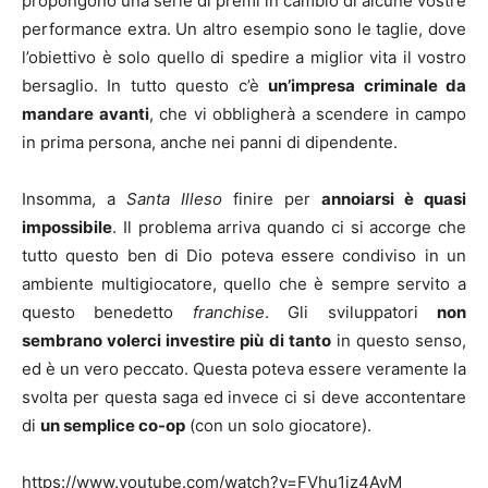
propongono una serie di premi in cambio di alcune vostre
performance extra. Un altro esempio sono le taglie, dove
l’obiettivo è solo quello di spedire a miglior vita il vostro
bersaglio. In tutto questo c’è
un’impresa criminale da
mandare avanti
, che vi obbligherà a scendere in campo
in prima persona, anche nei panni di dipendente.
Insomma, a
Santa Illeso
finire per
annoiarsi è quasi
impossibile
. Il problema arriva quando ci si accorge che
tutto questo ben di Dio poteva essere condiviso in un
ambiente multigiocatore, quello che è sempre servito a
questo benedetto
franchise
. Gli sviluppatori
non
sembrano volerci investire più di tanto
in questo senso,
ed è un vero peccato. Questa poteva essere veramente la
svolta per questa saga ed invece ci si deve accontentare
di
un semplice co-op
(con un solo giocatore).
https://www.youtube.com/watch?v=FVhu1iz4AvM