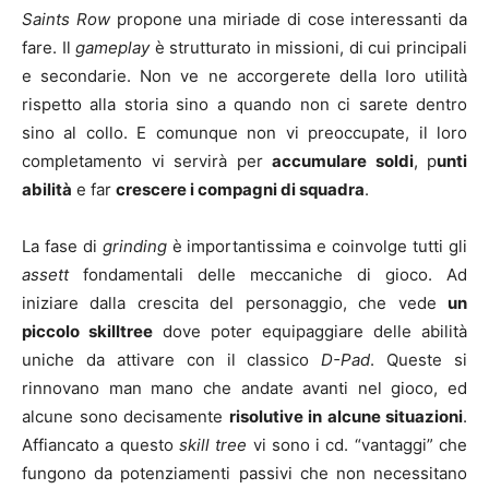
Saints Row
propone una miriade di cose interessanti da
fare. Il
gameplay
è strutturato in missioni, di cui principali
e secondarie. Non ve ne accorgerete della loro utilità
rispetto alla storia sino a quando non ci sarete dentro
sino al collo. E comunque non vi preoccupate, il loro
completamento vi servirà per
accumulare soldi
, p
unti
abilità
e far
crescere i compagni di squadra
.
La fase di
grinding
è importantissima e coinvolge tutti gli
assett
fondamentali delle meccaniche di gioco. Ad
iniziare dalla crescita del personaggio, che vede
un
piccolo skilltree
dove poter equipaggiare delle abilità
uniche da attivare con il classico
D-Pad
. Queste si
rinnovano man mano che andate avanti nel gioco, ed
alcune sono decisamente
risolutive in alcune situazioni
.
Affiancato a questo
skill tree
vi sono i cd. “vantaggi” che
fungono da potenziamenti passivi che non necessitano