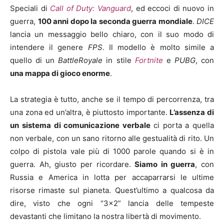
Speciali di
Call of Duty: Vanguard
, ed eccoci di nuovo in
guerra,
100 anni dopo la seconda guerra mondiale
.
DICE
lancia un messaggio bello chiaro, con il suo modo di
intendere il genere
FPS
. Il modello è molto simile a
quello di un
BattleRoyale
in stile
Fortnite
e
PUBG
, con
una mappa di gioco enorme
.
La strategia è tutto, anche se il tempo di percorrenza, tra
una zona ed un’altra, è piuttosto importante.
L’assenza di
un sistema di comunicazione verbale
ci porta a quella
non verbale, con un sano ritorno alle gestualità di rito. Un
colpo di pistola vale più di 1000 parole quando si è in
guerra. Ah, giusto per ricordare.
Siamo in guerra
, con
Russia e America in lotta per accaparrarsi le ultime
risorse rimaste sul pianeta. Quest’ultimo a qualcosa da
dire, visto che ogni “3×2” lancia delle tempeste
devastanti che limitano la nostra libertà di movimento.