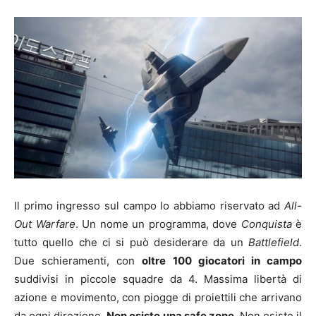
Il primo ingresso sul campo lo abbiamo riservato ad
All-
Out Warfare
. Un nome un programma, dove
Conquista
è
tutto quello che ci si può desiderare da un
Battlefield
.
Due schieramenti, con
oltre 100 giocatori in campo
suddivisi in piccole squadre da 4. Massima libertà di
azione e movimento, con piogge di proiettili che arrivano
da ogni direzione.
Non esiste una safe zone
. Non esiste il