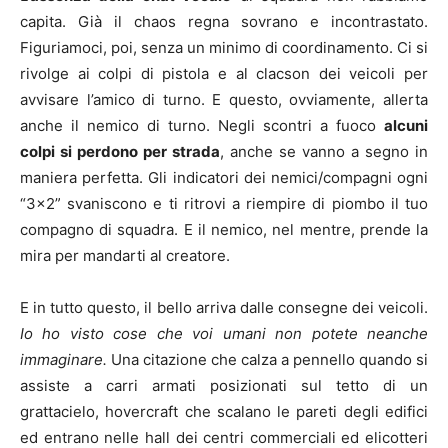
capita. Già il chaos regna sovrano e incontrastato.
Figuriamoci, poi, senza un minimo di coordinamento. Ci si
rivolge ai colpi di pistola e al clacson dei veicoli per
avvisare l’amico di turno. E questo, ovviamente, allerta
anche il nemico di turno. Negli scontri a fuoco
alcuni
colpi si perdono per strada
, anche se vanno a segno in
maniera perfetta. Gli indicatori dei nemici/compagni ogni
“3×2” svaniscono e ti ritrovi a riempire di piombo il tuo
compagno di squadra. E il nemico, nel mentre, prende la
mira per mandarti al creatore.
E in tutto questo, il bello arriva dalle consegne dei veicoli.
Io ho visto cose che voi umani non potete neanche
immaginare.
Una citazione che calza a pennello quando si
assiste a carri armati posizionati sul tetto di un
grattacielo, hovercraft che scalano le pareti degli edifici
ed entrano nelle hall dei centri commerciali ed elicotteri