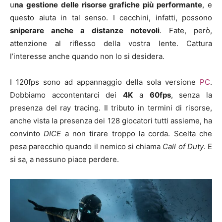
u
na gestione delle risorse grafiche più performante
, e
questo aiuta in tal senso. I cecchini, infatti, possono
sniperare anche a distanze notevoli
. Fate, però,
attenzione al riflesso della vostra lente. Cattura
l’interesse anche quando non lo si desidera.
I 120fps sono ad appannaggio della sola versione
PC
.
Dobbiamo accontentarci dei
4K
a
60fps
, senza la
presenza del ray tracing. Il tributo in termini di risorse,
anche vista la presenza dei 128 giocatori tutti assieme, ha
convinto
DICE
a non tirare troppo la corda. Scelta che
pesa parecchio quando il nemico si chiama
Call of Duty
. E
si sa, a nessuno piace perdere.