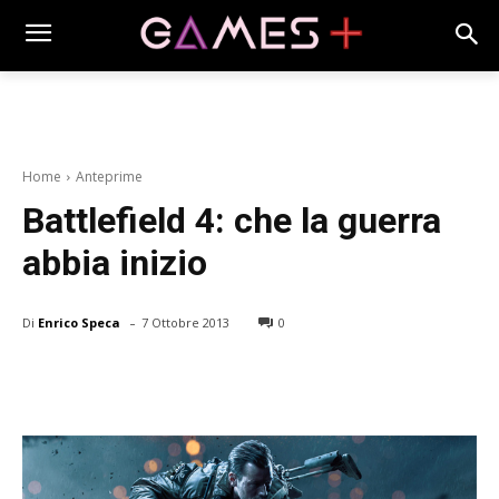
Home
Anteprime
Battlefield 4: che la guerra
abbia inizio
-
Di
Enrico Speca
7 Ottobre 2013
0