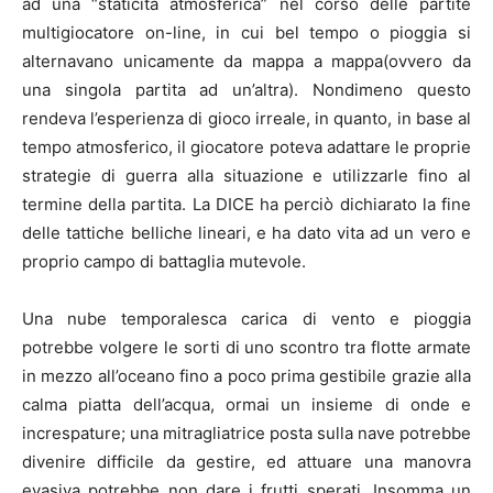
ad una “staticità atmosferica” nel corso delle partite
multigiocatore on-line, in cui bel tempo o pioggia si
alternavano unicamente da mappa a mappa(ovvero da
una singola partita ad un’altra). Nondimeno questo
rendeva l’esperienza di gioco irreale, in quanto, in base al
tempo atmosferico, il giocatore poteva adattare le proprie
strategie di guerra alla situazione e utilizzarle fino al
termine della partita. La DICE ha perciò dichiarato la fine
delle tattiche belliche lineari, e ha dato vita ad un vero e
proprio campo di battaglia mutevole.
Una nube temporalesca carica di vento e pioggia
potrebbe volgere le sorti di uno scontro tra flotte armate
in mezzo all’oceano fino a poco prima gestibile grazie alla
calma piatta dell’acqua, ormai un insieme di onde e
increspature; una mitragliatrice posta sulla nave potrebbe
divenire difficile da gestire, ed attuare una manovra
evasiva potrebbe non dare i frutti sperati. Insomma un