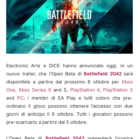
Electronic Arts e DICE hanno annunciato oggi, in un
nuovo
trailer
, che l’Open Beta di
Battlefield 2042
sarà
disponibile a partire dal prossimo
8 ottobre
per
Xbox
One
,
Xbox Series X
and S,
PlayStation 4
,
PlayStation 5
and
PC
; i membri di EA Play e tutti coloro che pre-
ordinano il gioco possono ottenere l’accesso con due
giorni di anticipo il
6 ottobre.
Tutti i giocatori possono
pre-scaricarlo a partire dal 5 ottobre.
L’Open Beta di
Battlefield 2042
presenterà l’iconica