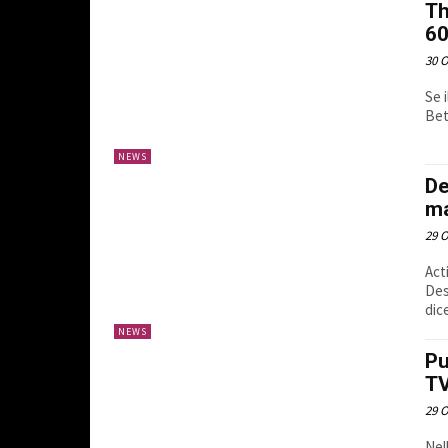
Th
60
30 O
Se 
Bet
NEWS
De
m
29 O
Act
Des
dic
NEWS
Pu
T
29 O
Nel