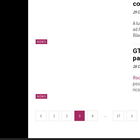
co
29 O
A l
ad 
Bla
NEWS
GT
pa
28 O
Roc
pos
ric
NEWS
...
1
2
3
4
17