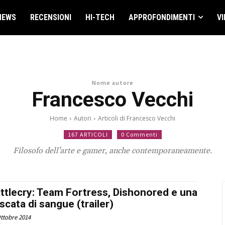
NEWS
RECENSIONI
HI-TECH
APPROFONDIMENTI
VI
Nome autore
Francesco Vecchi
Home
Autori
Articoli di Francesco Vecchi
167 ARTICOLI
0 Commenti
Filosofo dell'arte e gamer, anche contemporaneamente.
ttlecry: Team Fortress, Dishonored e una
scata di sangue (trailer)
ttobre 2014