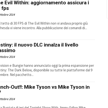
e Evil Within: aggiornamento assicura i
 fps
ttobre 2014
il tetto di 30 FPS di The Evil Within non vi andava proprio giù
hesda vi viene incontro. Alla pubblicazione dei comandi di...
stiny: il nuovo DLC innalza il livello
assimo
ttobre 2014
ivision e Bungie hanno annunciato oggi la prima espansione per
tiny: The Dark Below, disponibile su tutte le piattaforme dal 9
embre. Nel pacchetto...
nch-Out!!: Mike Tyson vs Mike Tyson in
V
ttobre 2014
la Puntata di ieri del Tonight Show With Jimmy Fallon Mike