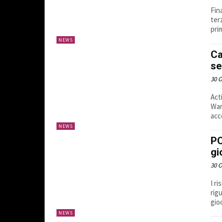
Fin
ter
pri
NEWS
Ca
se
30 O
Act
War
acce
NEWS
PC
gi
30 O
I r
rig
gio
NEWS