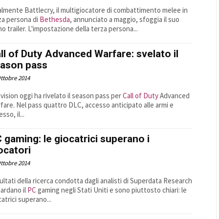
almente Battlecry, il multigiocatore di combattimento melee in
za persona di
Bethesda
, annunciato a maggio, sfoggia il suo
mo trailer. L'impostazione della terza persona...
ll of Duty Advanced Warfare: svelato il
ason pass
ttobre 2014
ivision oggi ha rivelato il season pass per
Call of Duty
Advanced
fare. Nel pass quattro DLC, accesso anticipato alle armi e
sso, il...
 gaming: le giocatrici superano i
ocatori
ttobre 2014
isultati della ricerca condotta dagli analisti di Superdata Research
uardano il
PC
gaming negli Stati Uniti e sono piuttosto chiari: le
catrici superano...