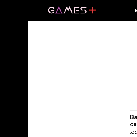
Ba
ca
31 O