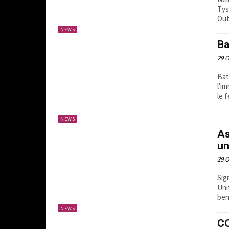
Tys
Out!
NEWS
Ba
29 O
Bat
l'i
le f
NEWS
As
un
29 O
Sig
Uni
ben
NEWS
CO