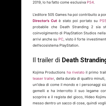
2019, lo ha fatto come esclusiva
PS4
.
L’editore 505 Games ha poi contribuito a po
Director’s Cut
è stato poi portato su
PS
probabile che Death Stranding 2 sia s
coinvolgimento di PlayStation Studios nell
arrivi anche su
PC
, visto il forte investime
dell’ecosistema PlayStation.
Il trailer di
Death Strandin
Kojima Productions
ha rivelato
il primo trai
teaser trailer
, della durata di quattro minut
un’idea di come il mondo e i personaggi si
gemelli e ha interrotto il suo legame co
scoprire e il regista del gioco, Hideo Kojima
messo dentro un sacco di cose, quindi voglio 