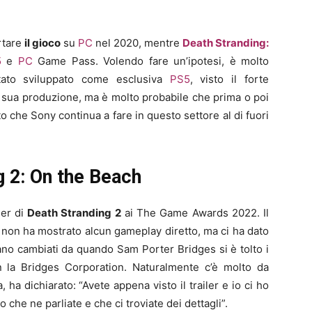
rtare
il gioco
su
PC
nel 2020, mentre
Death Stranding:
5
e
PC
Game Pass. Volendo fare un’ipotesi, è molto
tato sviluppato come esclusiva
PS5
, visto il forte
a sua produzione, ma è molto probabile che prima o poi
nto che Sony continua a fare in questo settore al di fuori
g 2: On the Beach
ler di
Death Stranding 2
ai The Game Awards 2022. Il
i, non ha mostrato alcun gameplay diretto, ma ci ha dato
ano cambiati da quando Sam Porter Bridges si è tolto i
n la Bridges Corporation. Naturalmente c’è molto da
, ha dichiarato: “Avete appena visto il trailer e io ci ho
che ne parliate e che ci troviate dei dettagli”.