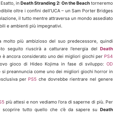
Esatto, in
Death Stranding 2: On the Beach
torneremo
ibile oltre i confini dell’UCA – un Sam Porter Bridges
lazione, il tutto mentre attraversa un mondo assediato
ili e ambienti più impegnativi.
molto più ambizioso del suo predecessore, quindi
o seguito riuscirà a catturare l’energia del
Death
e è ancora considerato uno dei migliori giochi per
PS4
uovo gioco di Hideo Kojima in fase di sviluppo:
OD
 si preannuncia come uno dei migliori giochi horror in
esclusiva per
PS5
che dovrebbe rientrare nel genere
S5
più attesi e non vediamo l’ora di saperne di più. Per
r scoprire tutto quello che c’è da sapere su
Death