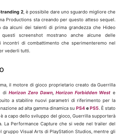
tranding 2
, è possibile dare uno sguardo migliore che
ma Productions sta creando per questo atteso sequel.
ta da alcuni dei talenti di prima grandezza che Hideo
, questi screenshot mostrano anche alcune delle
gli incontri di combattimento che sperimenteremo nel
r vederli tutti.
co
a, il motore di gioco proprietario creato da Guerrilla
e di
Horizon Zero Dawn
,
Horizon Forbidden West
e
buito a stabilire nuovi parametri di riferimento per la
uminazione ad alta gamma dinamica su
PS4
e
PS5
. È stato
 a capo dello sviluppo del gioco, Guerrilla supporterà
a. La Performance Capture che si vede nel trailer del
l gruppo Visual Arts di PlayStation Studios, mentre gli