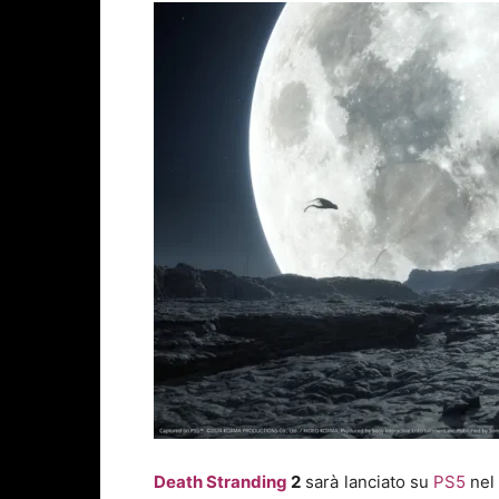
Death Stranding
2
sarà lanciato su
PS5
nel 