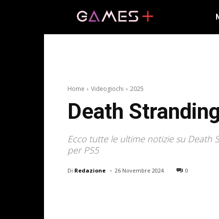
Home
Videogiochi
2025
Death Stranding
Ecco tutte le ultime notizie su Death 
per PS5
-
Di
Redazione
26 Novembre 2024
0