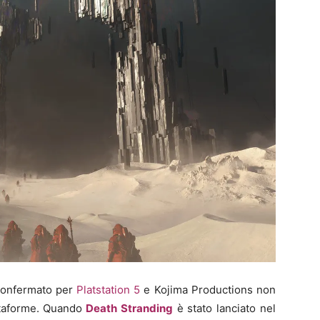
confermato per
Platstation 5
e Kojima Productions non
ttaforme. Quando
Death Stranding
è stato lanciato nel