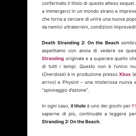
confermato il titolo di questo atteso sequel. 
a immergerci in un mondo strano e impreved
che torna a cercare di unire una nuova popo
da nemici ultraterreni, condizioni imprevedib
Death Stranding 2: On the Beach
sembra 
aspettiamo con ansia di vedere se quest
Stranding
originale e a superare quello ch
di tutti i tempi. Questo non è l’unico n
(
Overdose
) è in produzione presso
Xbox
(e
arrivo) e Physint – una misteriosa nuova 
“spionaggio d’azione”.
In ogni caso,
il titolo
è uno dei giochi per
P
saperne di più, continuate a leggere pe
Stranding 2: On the Beach
.