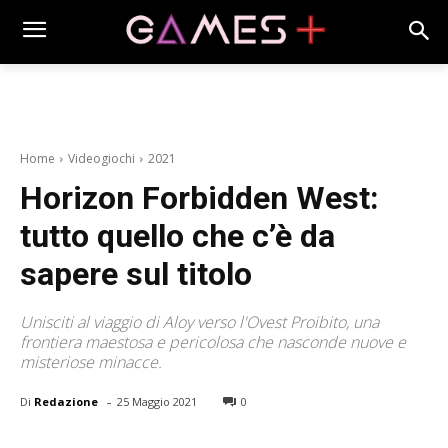
Home
Videogiochi
2021
Horizon Forbidden West:
tutto quello che c’è da
sapere sul titolo
Unisciti al viaggio di Aloy verso l'Ovest Proibito, una
frontiera maestosa e pericolosa che nasconde nuove e
misteriose minacce.
-
Di
Redazione
25 Maggio 2021
0