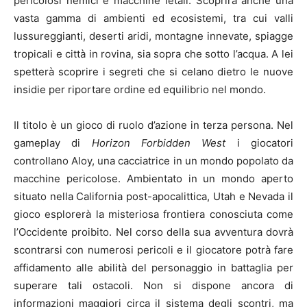
pericolosi nemici e macchine letali. Scoprirà anche una
vasta gamma di ambienti ed ecosistemi, tra cui valli
lussureggianti, deserti aridi, montagne innevate, spiagge
tropicali e città in rovina, sia sopra che sotto l’acqua. A lei
spetterà scoprire i segreti che si celano dietro le nuove
insidie per riportare ordine ed equilibrio nel mondo.
Il titolo è un gioco di ruolo d’azione in terza persona. Nel
gameplay di
Horizon Forbidden West
i giocatori
controllano Aloy, una cacciatrice in un mondo popolato da
macchine pericolose. Ambientato in un mondo aperto
situato nella California post-apocalittica, Utah e Nevada il
gioco esplorerà la misteriosa frontiera conosciuta come
l’Occidente proibito. Nel corso della sua avventura dovrà
scontrarsi con numerosi pericoli e il giocatore potrà fare
affidamento alle abilità del personaggio in battaglia per
superare tali ostacoli. Non si dispone ancora di
informazioni maggiori circa il sistema degli scontri, ma