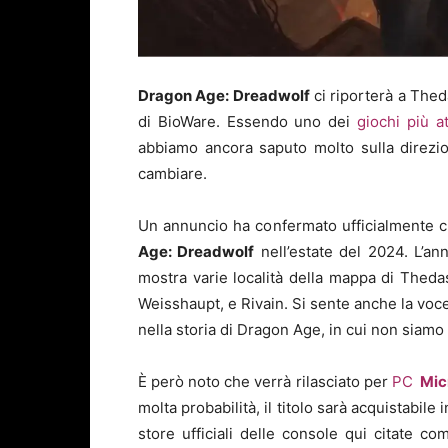
Dragon Age: Dreadwolf
ci riporterà a Thed
di BioWare. Essendo uno dei
giochi più a
abbiamo ancora saputo molto sulla direzi
cambiare.
Un annuncio ha confermato ufficialmente c
Age: Dreadwolf
nell’estate del 2024. L’a
mostra varie località della mappa di Thedas
Weisshaupt, e Rivain. Si sente anche la voce
nella storia di Dragon Age, in cui non siamo 
È però noto che verrà rilasciato per
PC
Mic
molta probabilità, il titolo sarà acquistabile 
store ufficiali delle console qui citate c