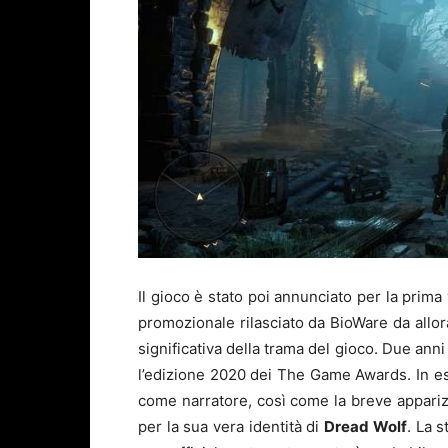
Il gioco è stato poi annunciato per la prim
promozionale rilasciato da BioWare da allo
significativa della trama del gioco. Due anni
l’edizione 2020 dei The Game Awards. In e
come narratore, così come la breve appariz
per la sua vera identità di
Dread Wolf
. La 