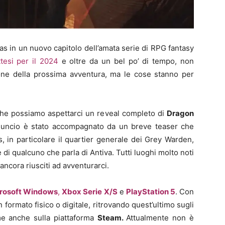
as in un nuovo capitolo dell’amata serie di RPG fantasy
ttesi per il 2024
e oltre da un bel po’ di tempo, non
one della prossima avventura, ma le cose stanno per
he possiamo aspettarci un reveal completo di
Dragon
nnuncio è stato accompagnato da un breve teaser che
, in particolare il quartier generale dei Grey Warden,
 di qualcuno che parla di Antiva. Tutti luoghi molto noti
ancora riusciti ad avventurarci.
rosoft Windows
,
Xbox Serie X/S
e
PlayStation 5
. Con
in formato fisico o digitale, ritrovando quest’ultimo sugli
ome anche sulla piattaforma
Steam.
Attualmente non è