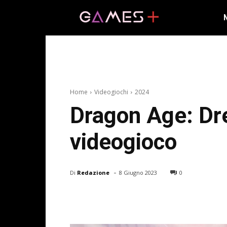
Home
Videogiochi
2024
Dragon Age: Dre
videogioco
-
Di
Redazione
8 Giugno 2023
0