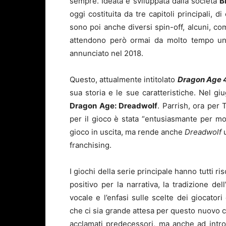
sempre. Ideata e sviluppata dalla società
B
oggi costituita da tre capitoli principali, di 
sono poi anche diversi spin-off, alcuni, c
attendono però ormai da molto tempo un n
annunciato nel 2018.
Questo, attualmente intitolato
Dragon Age 
sua storia e le sue caratteristiche. Nel gi
Dragon Age: Dreadwolf
. Parrish, ora per 
per il gioco è stata “entusiasmante per mo
gioco in uscita, ma rende anche
Dreadwolf
u
franchising.
I giochi della serie principale hanno tutti 
positivo per la narrativa, la tradizione del
vocale e l’enfasi sulle scelte dei giocato
che ci sia grande attesa per questo nuovo c
acclamati predecessori, ma anche ad intro