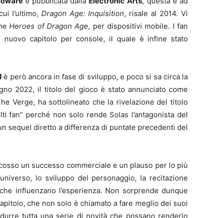
ioware
e pubblicata dalla
Electronic
Arts
, questa è ad
cui l’ultimo,
Dragon Age: Inquisition
, risale al 2014. Vi
ome
Heroes of Dragon Age
, per dispositivi mobile. I fan
uovo capitolo per console, il quale è infine stato
4
è però ancora in fase di sviluppo, e poco si sa circa la
ugno 2022, il titolo del gioco è stato annunciato come
The Verge, ha sottolineato che la rivelazione del titolo
lti fan” perché non solo rende Solas l’antagonista del
n sequel diretto a differenza di puntate precedenti del
riscosso un successo commerciale e un plauso per lo più
l’universo, lo sviluppo del personaggio, la recitazione
ri che influenzano l’esperienza. Non sorprende dunque
apitolo, che non solo è chiamato a fare meglio dei suoi
durre tutta una serie di novità che possano renderlo