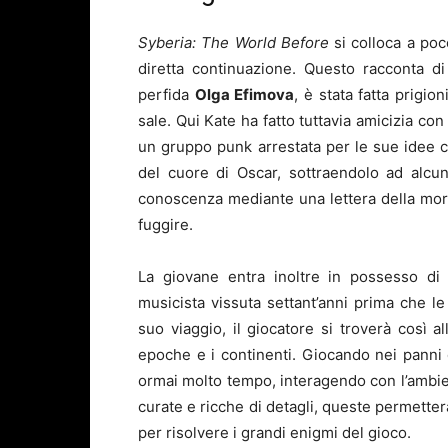
Syberia: The World Before
si colloca a poc
diretta continuazione. Questo racconta d
perfida
Olga Efimova
, è stata fatta prigio
sale. Qui Kate ha fatto tuttavia amicizia co
un gruppo punk arrestata per le sue idee co
del cuore di Oscar, sottraendolo ad alcu
conoscenza mediante una lettera della morte
fuggire.
La giovane entra inoltre in possesso di u
musicista vissuta settant’anni prima che le
suo viaggio, il giocatore si troverà così a
epoche e i continenti. Giocando nei panni 
ormai molto tempo, interagendo con l’ambie
curate e ricche di detagli, queste permetterann
per risolvere i grandi enigmi del gioco.