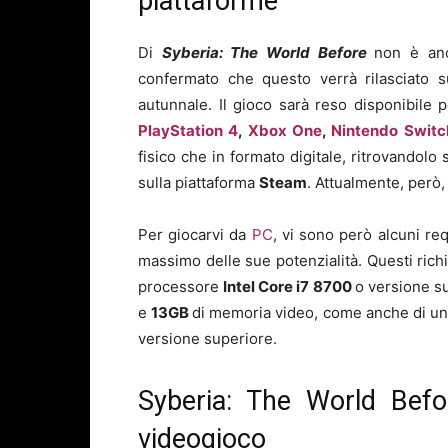
piattaforme
Di
Syberia: The World Before
non è anc
confermato che questo verrà rilasciato 
autunnale. Il gioco sarà reso disponibile 
PlayStation 4
,
Xbox One
,
Nintendo Switc
fisico che in formato digitale, ritrovandolo 
sulla piattaforma
Steam
. Attualmente, però,
Per giocarvi da
PC
, vi sono però alcuni req
massimo delle sue potenzialità. Questi ric
processore
Intel
Core i7 8700
o versione su
e
13
GB
di memoria video, come anche di un
versione superiore.
Syberia: The World Befo
videogioco