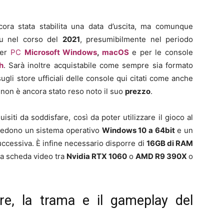
ora stata stabilita una data d’uscita, ma comunque
su nel corso del
2021
, presumibilmente nel periodo
per
PC
Microsoft Windows
,
macOS
e per le console
h
. Sarà inoltre acquistabile come sempre sia formato
sugli store ufficiali delle console qui citati come anche
 non è ancora stato reso noto il suo
prezzo
.
uisiti da soddisfare, così da poter utilizzare il gioco al
hiedono un sistema operativo
Windows 10 a 64bit
e un
ccessiva. È infine necessario disporre di
16
GB di RAM
a scheda video tra
Nvidia RTX 1060
o
AMD R9 390X
o
re, la trama e il gameplay del