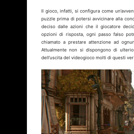
Il gioco, infatti, si configura come un’avve
puzzle prima di potersi avvicinare alla conc
deciso dalle azioni che il giocatore deci
opzioni di risposta, ogni passo falso pot
chiamato a prestare attenzione ad ognuna
Attualmente non si dispongono di ulterior
dell’uscita del videogioco molti di questi ver