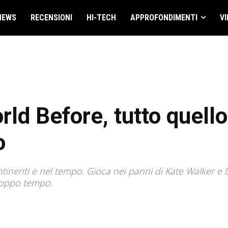
NEWS
RECENSIONI
HI-TECH
APPROFONDIMENTI
VI
ld Before, tutto quello
o
ntinenti e nel tempo. Gioca nei panni di Kate Walker e 
troppo tempo.