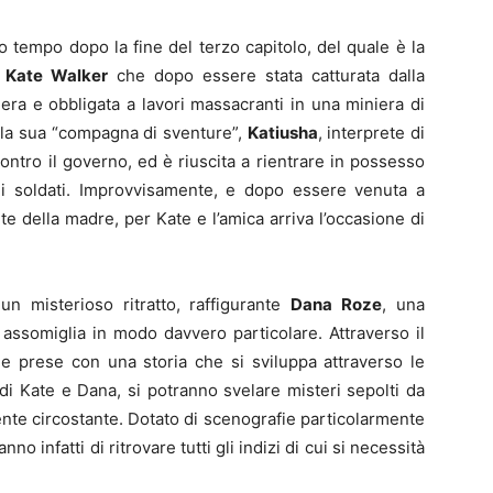
o tempo dopo la fine del terzo capitolo, del quale è la
i
Kate Walker
che dopo essere stata catturata dalla
niera e obbligata a lavori massacranti in una miniera di
n la sua “compagna di sventure”,
Katiusha
, interprete di
ntro il governo, ed è riuscita a rientrare in possesso
ni soldati. Improvvisamente, e dopo essere venuta a
 della madre, per Kate e l’amica arriva l’occasione di
n misterioso ritratto, raffigurante
Dana Roze
, una
 assomiglia in modo davvero particolare. Attraverso il
lle prese con una storia che si sviluppa attraverso le
di Kate e Dana, si potranno svelare misteri sepolti da
nte circostante. Dotato di scenografie particolarmente
o infatti di ritrovare tutti gli indizi di cui si necessità