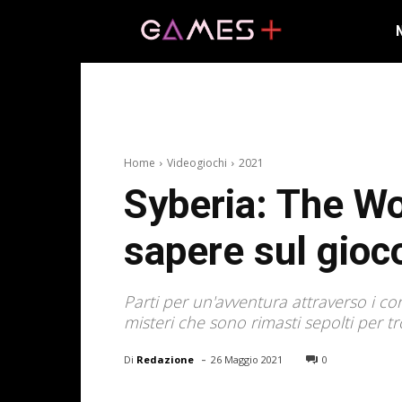
Home
Videogiochi
2021
Syberia: The Wor
sapere sul gioc
Parti per un'avventura attraverso i co
misteri che sono rimasti sepolti per 
-
Di
Redazione
26 Maggio 2021
0