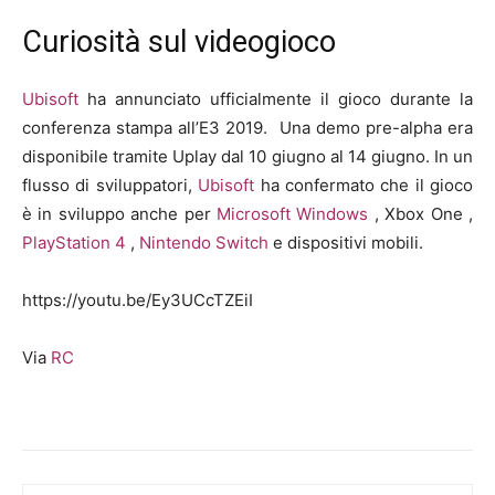
Curiosità sul videogioco
Ubisoft
ha annunciato ufficialmente il gioco durante la
conferenza stampa all’E3 2019. Una demo pre-alpha era
disponibile tramite Uplay dal 10 giugno al 14 giugno. In un
flusso di sviluppatori,
Ubisoft
ha confermato che il gioco
è in sviluppo anche per
Microsoft Windows
, Xbox One ,
PlayStation 4
,
Nintendo Switch
e dispositivi mobili.
https://youtu.be/Ey3UCcTZEiI
Via
RC