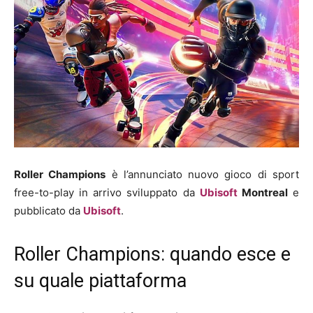
Roller Champions
è l’annunciato nuovo gioco di sport
free-to-play in arrivo sviluppato da
Ubisoft
Montreal
e
pubblicato da
Ubisoft
.
Roller Champions: quando esce e
su quale piattaforma