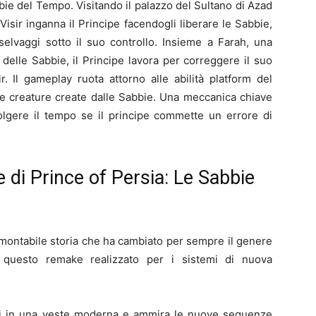
ie del Tempo. Visitando il palazzo del Sultano di Azad
isir inganna il Principe facendogli liberare le Sabbie,
selvaggi sotto il suo controllo. Insieme a Farah, una
delle Sabbie, il Principe lavora per correggere il suo
r. Il gameplay ruota attorno alle abilità platform del
 le creature create dalle Sabbie. Una meccanica chiave
olgere il tempo se il principe commette un errore di
 di Prince of Persia: Le Sabbie
ontabile storia che ha cambiato per sempre il genere
n questo remake realizzato per i sistemi di nuova
i in una veste moderna e ammira le nuove sequenze