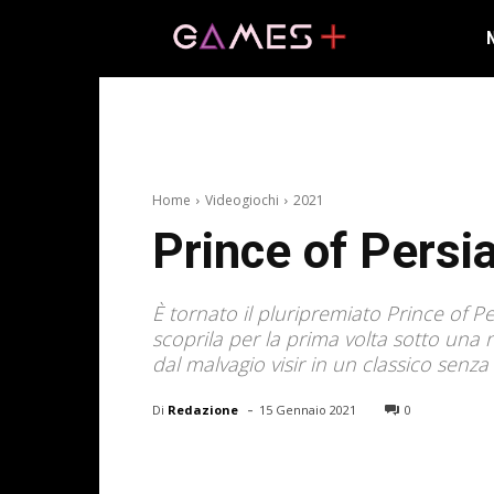
Home
Videogiochi
2021
Prince of Pers
È tornato il pluripremiato Prince of Pe
scoprila per la prima volta sotto una 
dal malvagio visir in un classico senz
-
Di
Redazione
15 Gennaio 2021
0