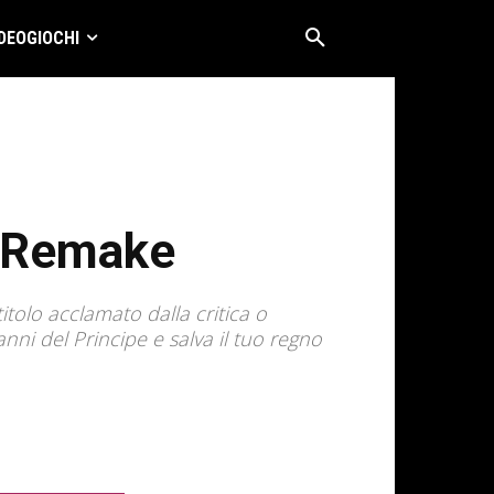
DEOGIOCHI
o Remake
itolo acclamato dalla critica o
nni del Principe e salva il tuo regno