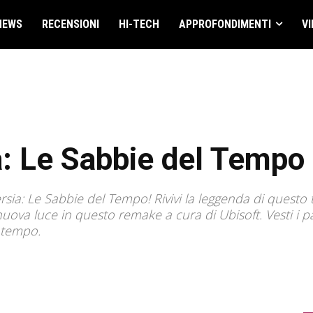
NEWS
RECENSIONI
HI-TECH
APPROFONDIMENTI
VI
ia: Le Sabbie del Temp
rsia: Le Sabbie del Tempo! Rivivi la leggenda di questo t
nuova luce in questo remake a cura di Ubisoft. Vesti i pa
a tempo.